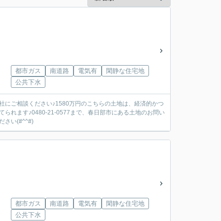
都市ガス
南道路
電気有
閑静な住宅地
公共下水
にご相談ください♪1580万円のこちらの土地は、経済的かつ
ます♪0480-21-0577まで、春日部市にある土地のお問い
い(#^^#)
都市ガス
南道路
電気有
閑静な住宅地
公共下水