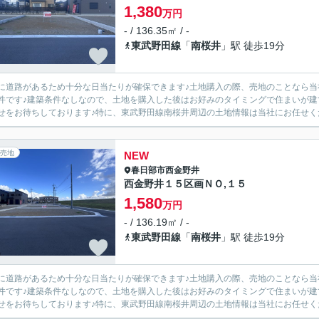
1,380
万円
- / 136.35㎡ / -
東武野田線
「
南桜井
」駅 徒歩19分
に道路があるため十分な日当たりが確保できます♪土地購入の際、売地のことなら当社
件です♪建築条件なしなので、土地を購入した後はお好みのタイミングで住まいが建てられ
せをお待ちしております♪特に、東武野田線南桜井周辺の土地情報は当社にお任せくださ
売地
NEW
春日部市
西金野井
西金野井１５区画ＮＯ,１５
1,580
万円
- / 136.19㎡ / -
東武野田線
「
南桜井
」駅 徒歩19分
に道路があるため十分な日当たりが確保できます♪土地購入の際、売地のことなら当社
件です♪建築条件なしなので、土地を購入した後はお好みのタイミングで住まいが建てられ
せをお待ちしております♪特に、東武野田線南桜井周辺の土地情報は当社にお任せくださ