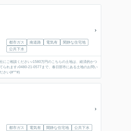
都市ガス
南道路
電気有
閑静な住宅地
公共下水
にご相談ください♪1580万円のこちらの土地は、経済的かつ
ます♪0480-21-0577まで、春日部市にある土地のお問い
い(#^^#)
都市ガス
電気有
閑静な住宅地
公共下水