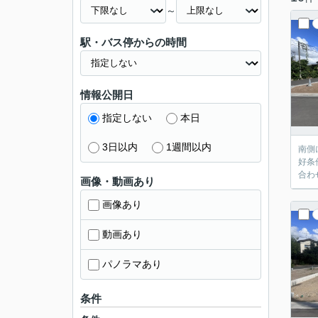
～
駅・バス停からの時間
情報公開日
指定しない
本日
3日以内
1週間以内
南側
好条
合わ
画像・動画あり
画像あり
動画あり
パノラマあり
条件