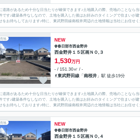
に道路があるため十分な日当たりが確保できます♪土地購入の際、売地のことなら当社
件です♪建築条件なしなので、土地を購入した後はお好みのタイミングで住まいが建てられ
せをお待ちしております♪特に、東武野田線南桜井周辺の土地情報は当社にお任せくださ
売地
NEW
春日部市
西金野井
西金野井１５区画ＮＯ,３
1,530
万円
- / 151.30㎡ / -
東武野田線
「
南桜井
」駅 徒歩19分
に道路があるため十分な日当たりが確保できます♪土地購入の際、売地のことなら当社
件です♪建築条件なしなので、土地を購入した後はお好みのタイミングで住まいが建てられ
せをお待ちしております♪特に、東武野田線南桜井周辺の土地情報は当社にお任せくださ
売地
NEW
春日部市
西金野井
西金野井１５区画ＮＯ,４