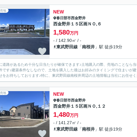
売地
NEW
春日部市
西金野井
西金野井１５区画ＮＯ,６
1,580
万円
- / 142.90㎡ / -
東武野田線
「
南桜井
」駅 徒歩19分
に道路があるため十分な日当たりが確保できます♪土地購入の際、売地のことなら当社
件です♪建築条件なしなので、土地を購入した後はお好みのタイミングで住まいが建てられ
せをお待ちしております♪特に、東武野田線南桜井周辺の土地情報は当社にお任せくださ
売地
NEW
春日部市
西金野井
西金野井１５区画ＮＯ,１２
1,480
万円
- / 141.27㎡ / -
東武野田線
「
南桜井
」駅 徒歩19分