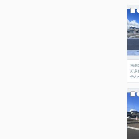
南側
好条
合わ