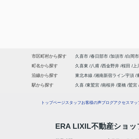
市区町村から探す
久喜市
春日部市
加須市
白岡市
町名から探す
久喜東
八甫
西金野井
桜田
上
沿線から探す
東北本線
湘南新宿ライン宇須
駅から探す
久喜
東鷲宮
南桜井
栗橋
鷲宮
トップページ
スタッフ
お客様の声
ブログ
アクセスマッ
ERA LIXIL不動産ショ