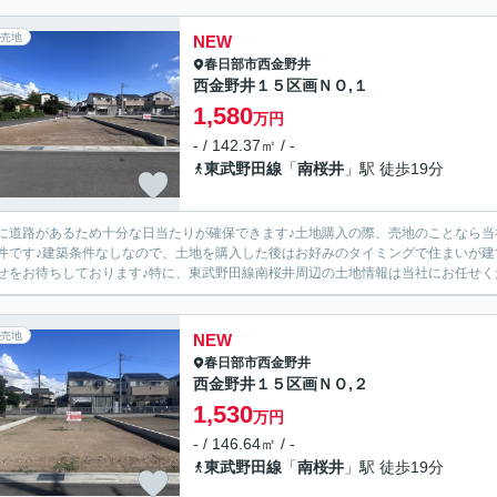
売地
NEW
春日部市
西金野井
西金野井１５区画ＮＯ,１
1,580
万円
- / 142.37㎡ / -
東武野田線
「
南桜井
」駅 徒歩19分
に道路があるため十分な日当たりが確保できます♪土地購入の際、売地のことなら当社
件です♪建築条件なしなので、土地を購入した後はお好みのタイミングで住まいが建てられ
せをお待ちしております♪特に、東武野田線南桜井周辺の土地情報は当社にお任せくださ
売地
NEW
春日部市
西金野井
西金野井１５区画ＮＯ,２
1,530
万円
- / 146.64㎡ / -
東武野田線
「
南桜井
」駅 徒歩19分