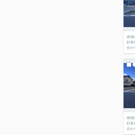
南側
好条
合わ
南側
好条
合わ