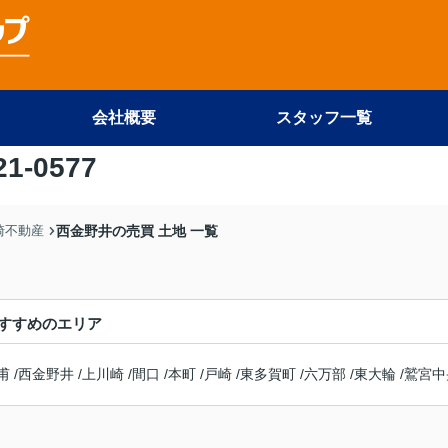
会社概要
スタッフ一覧
21-0577
尾崎不動産
西金野井の売買 土地 一覧
すすめのエリア
甫
/
西金野井
/
上川崎
/
間口
/
本町
/
戸崎
/
東多賀町
/
六万部
/
東大輪
/
鷲宮中