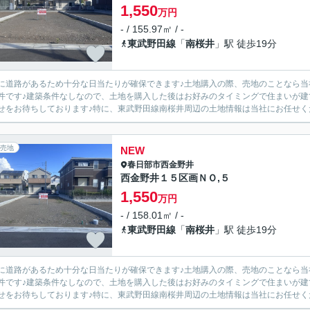
1,550
万円
- / 155.97㎡ / -
東武野田線
「
南桜井
」駅 徒歩19分
に道路があるため十分な日当たりが確保できます♪土地購入の際、売地のことなら当社
件です♪建築条件なしなので、土地を購入した後はお好みのタイミングで住まいが建てられ
せをお待ちしております♪特に、東武野田線南桜井周辺の土地情報は当社にお任せくださ
売地
NEW
春日部市
西金野井
西金野井１５区画ＮＯ,５
1,550
万円
- / 158.01㎡ / -
東武野田線
「
南桜井
」駅 徒歩19分
に道路があるため十分な日当たりが確保できます♪土地購入の際、売地のことなら当社
件です♪建築条件なしなので、土地を購入した後はお好みのタイミングで住まいが建てられ
せをお待ちしております♪特に、東武野田線南桜井周辺の土地情報は当社にお任せくださ