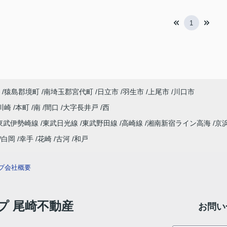
1
猿島郡境町
南埼玉郡宮代町
日立市
羽生市
上尾市
川口市
川崎
本町
南
間口
大字長井戸
西
東武伊勢崎線
東武日光線
東武野田線
高崎線
湘南新宿ライン高海
京
白岡
幸手
花崎
古河
和戸
プ
会社概要
ップ 尾崎不動産
お問い