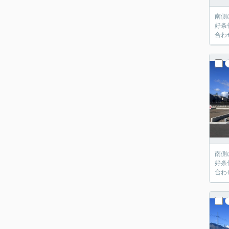
南側
好条
合わ
南側
好条
合わ