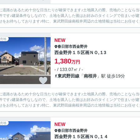
に道路があるため十分な日当たりが確保できます♪土地購入の際、売地のことなら当社
件です♪建築条件なしなので、土地を購入した後はお好みのタイミングで住まいが建てられ
せをお待ちしております♪特に、東武野田線南桜井周辺の土地情報は当社にお任せくださ
売地
NEW
春日部市
西金野井
西金野井１５区画ＮＯ,１3
1,380
万円
- / 133.07㎡ / -
東武野田線
「
南桜井
」駅 徒歩19分
に道路があるため十分な日当たりが確保できます♪土地購入の際、売地のことなら当社
件です♪建築条件なしなので、土地を購入した後はお好みのタイミングで住まいが建てられ
せをお待ちしております♪特に、東武野田線南桜井周辺の土地情報は当社にお任せくださ
売地
NEW
春日部市
西金野井
西金野井１５区画ＮＯ,１４