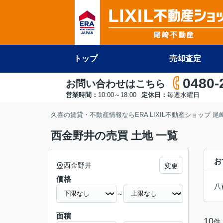
トップ
売却査定
0480-
お問い合わせはこちら
営業時間：
10:00～18:00
定休日：
毎週水曜日
久喜の賃貸・不動産情報ならERA LIXIL不動産ショップ 
西金野井の売買 土地 一覧
お
西金野井
変更
価格
八
～
面積
10
件