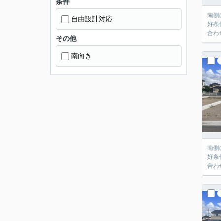
条件
南側
自由設計対応
好条
合わ
その他
南向き
南側
好条
合わ