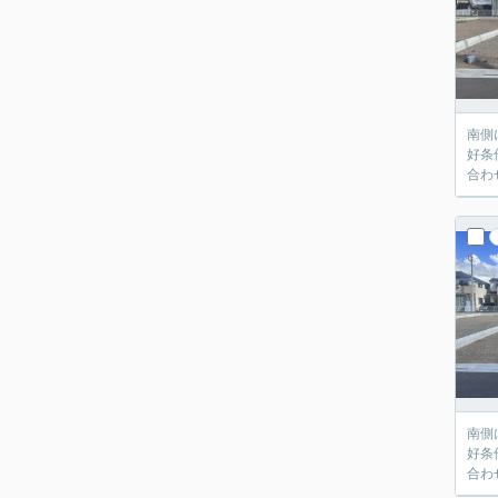
南側
好条
合わ
南側
好条
合わ