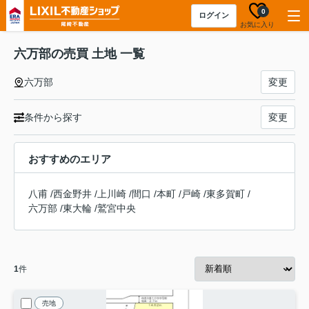
0
ログイン
お気に入り
六万部の売買 土地 一覧
六万部
変更
条件から探す
変更
おすすめのエリア
八甫
/
西金野井
/
上川崎
/
間口
/
本町
/
戸崎
/
東多賀町
/
六万部
/
東大輪
/
鷲宮中央
1
件
売地