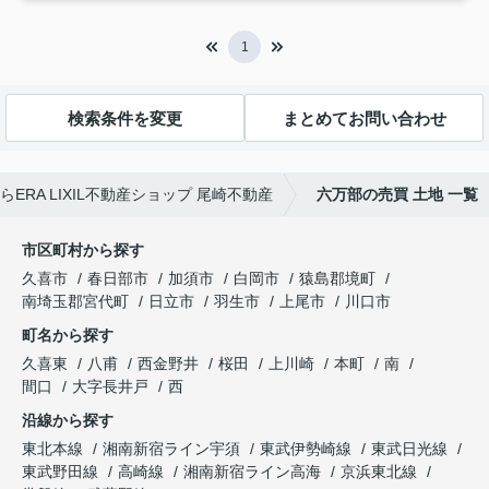
1
検索条件を変更
まとめてお問い合わせ
RA LIXIL不動産ショップ 尾崎不動産
六万部の売買 土地 一覧
市区町村から探す
久喜市
春日部市
加須市
白岡市
猿島郡境町
南埼玉郡宮代町
日立市
羽生市
上尾市
川口市
町名から探す
久喜東
八甫
西金野井
桜田
上川崎
本町
南
間口
大字長井戸
西
沿線から探す
東北本線
湘南新宿ライン宇須
東武伊勢崎線
東武日光線
東武野田線
高崎線
湘南新宿ライン高海
京浜東北線