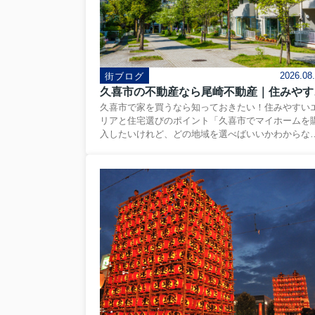
2026.08
街ブログ
久喜市の不
久喜市で家を買うなら知っておきたい！住みやすい
リアと住宅選びのポイント「久喜市でマイホームを
入したいけれど、どの地域を選べばいいかわからな
い」「久喜市の不動産相場や暮らしやすさを知りた
い」住宅購入を考える際、このようなお悩みを持つ
は少なくありません。家選びでは、建物の広さや価
だけでなく、これから長く暮らす街の環境を知るこ
が大切です。前回少しご紹介した通り、久喜市は交
アクセスの良さ、生活の便利さ、自然を感じられる
環境がバランスよく整ったエリアです。今回は、久
市を中心に不動産を扱う尾崎不動産が、久喜市の魅
や住宅探しのポイントについてご紹介します。久喜
は住みやすい街？暮らしの特徴...