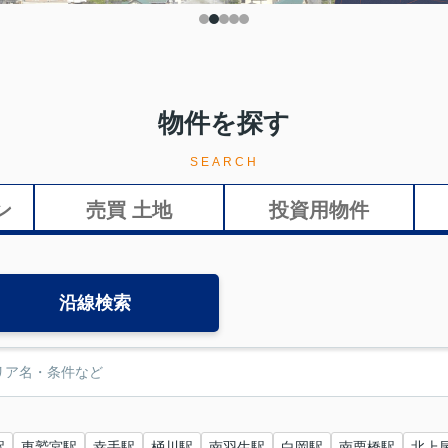
物件を探す
SEARCH
ン
売買 土地
投資用物件
沿線検索
駅
東鷲宮駅
幸手駅
桶川駅
南羽生駅
白岡駅
南栗橋駅
北上