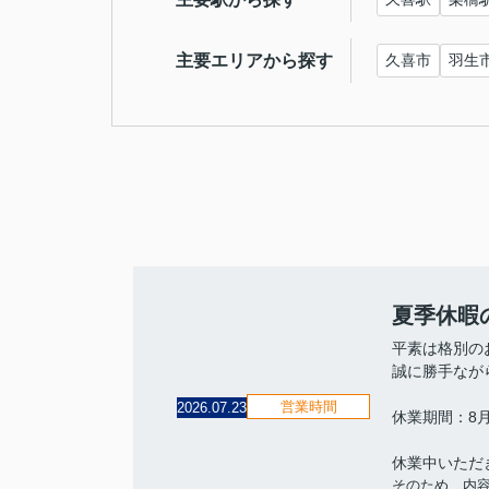
主要エリアから探す
久喜市
羽生
夏季休暇
平素は格別の
誠に勝手なが
営業時間
2026.07.23
休業期間：8月
休業中いただ
そのため、内