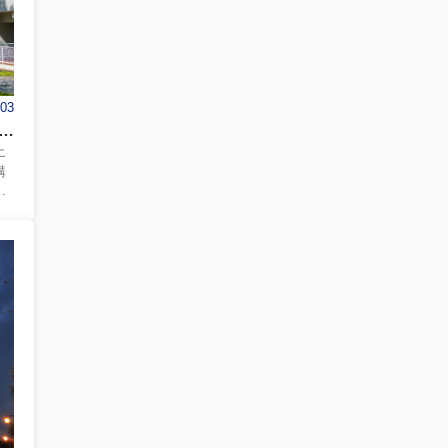
.03
動産なら尾崎不動産｜住みやすいエリア・住宅購入のポイントを地元目線で解説
エ
購
方
格
と
通
住
喜
力
市