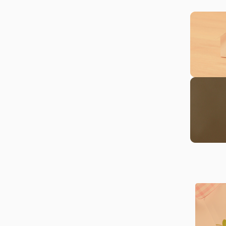
休暇期間にい
そのため通常
ご理解ご了承
営業時間
弊社の営業時間
営業時間
2026.04.01
なお毎週水曜
ご理解の程よ