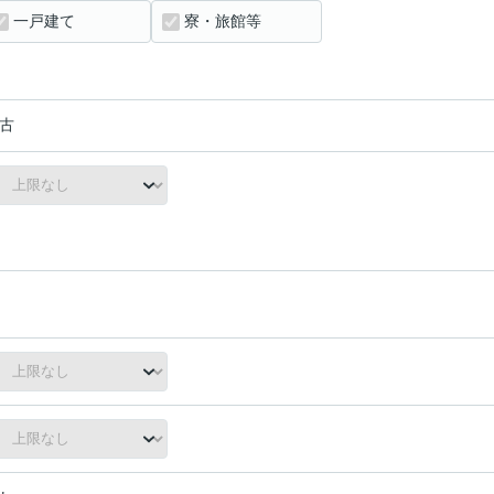
一戸建て
寮・旅館等
古