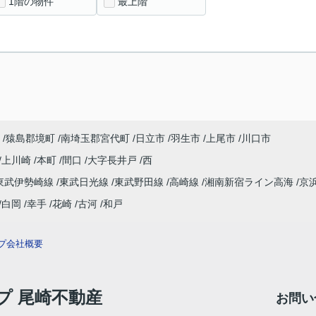
1階の物件
最上階
猿島郡境町
南埼玉郡宮代町
日立市
羽生市
上尾市
川口市
上川崎
本町
間口
大字長井戸
西
東武伊勢崎線
東武日光線
東武野田線
高崎線
湘南新宿ライン高海
京
白岡
幸手
花崎
古河
和戸
プ
会社概要
ップ 尾崎不動産
お問い