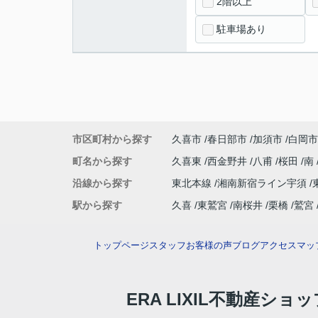
2階以上
駐車場あり
市区町村から探す
久喜市
春日部市
加須市
白岡市
町名から探す
久喜東
西金野井
八甫
桜田
南
沿線から探す
東北本線
湘南新宿ライン宇須
駅から探す
久喜
東鷲宮
南桜井
栗橋
鷲宮
トップページ
スタッフ
お客様の声
ブログ
アクセスマッ
ERA LIXIL不動産ショ