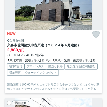
NEW
久喜市佐間
久喜市佐間築浅中古戸建（２０２４年４月建築）
2,880
万円
- / 100.61㎡ / 4LDK /築2年
東北本線「栗橋」駅 徒歩30分
東武日光線「南栗橋」駅 徒歩42分
駐車2台可
プロパンガス
陽当り良好
建設住宅性能評価書付
収納豊富
ウォークインクロゼット
建物面積は100.61平米となっており広さも十分ではないでしょうか。動
線を意識したデザインのシステムキッチン付きで作業能...
もっと見る
中古一戸建