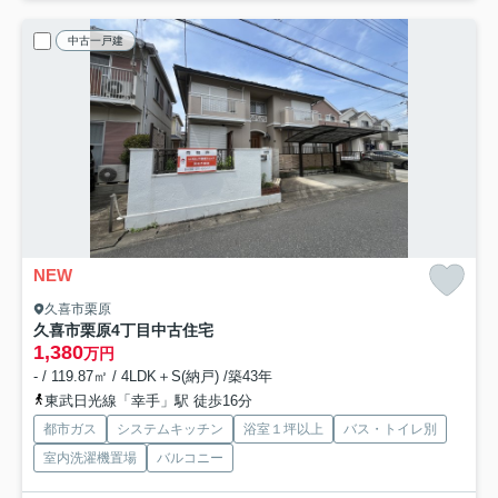
中古一戸建
NEW
久喜市栗原
久喜市栗原4丁目中古住宅
1,380
万円
- / 119.87㎡ / 4LDK＋S(納戸) /築43年
東武日光線「幸手」駅 徒歩16分
都市ガス
システムキッチン
浴室１坪以上
バス・トイレ別
室内洗濯機置場
バルコニー