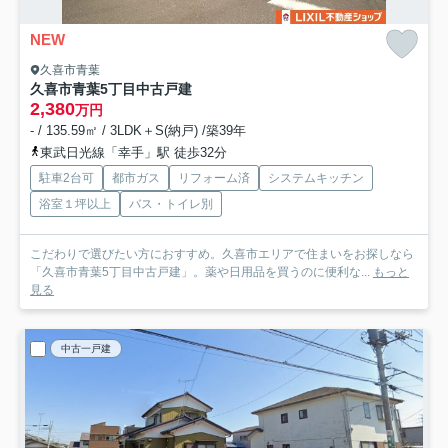
NEW
久喜市青葉
久喜市青葉5丁目中古戸建
2,380
万円
- / 135.59㎡ / 3LDK＋S(納戸) /築39年
東武日光線「幸手」駅 徒歩32分
駐車2台可
都市ガス
リフォーム済
システムキッチン
浴室１坪以上
バス・トイレ別
こだわりで選びたい方におすすめ。久喜市エリアで住まいをお探しなら
「久喜市青葉5丁目中古戸建」。薬や日用品を買うのに便利な...
もっと
見る
中古一戸建