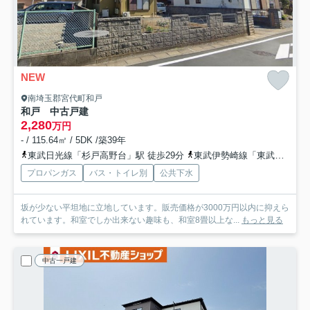
NEW
南埼玉郡宮代町和戸
和戸 中古戸建
2,280
万円
- / 115.64㎡ / 5DK /築39年
東武日光線「杉戸高野台」駅 徒歩29分
東武伊勢崎線「東武動物公園」駅 徒歩36分
プロパンガス
バス・トイレ別
公共下水
坂が少ない平坦地に立地しています。販売価格が3000万円以内に抑えら
れています。和室でしか出来ない趣味も、和室8畳以上な...
もっと見る
中古一戸建