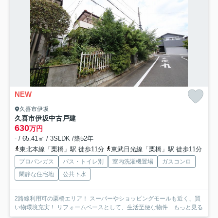
NEW
久喜市伊坂
久喜市伊坂中古戸建
630
万円
- / 65.41㎡ / 3SLDK /築52年
東北本線「栗橋」駅 徒歩11分
東武日光線「栗橋」駅 徒歩11分
プロパンガス
バス・トイレ別
室内洗濯機置場
ガスコンロ
閑静な住宅地
公共下水
2路線利用可の栗橋エリア！ スーパーやショッピングモールも近く、買
い物環境充実！ リフォームベースとして、生活至便な物件...
もっと見る