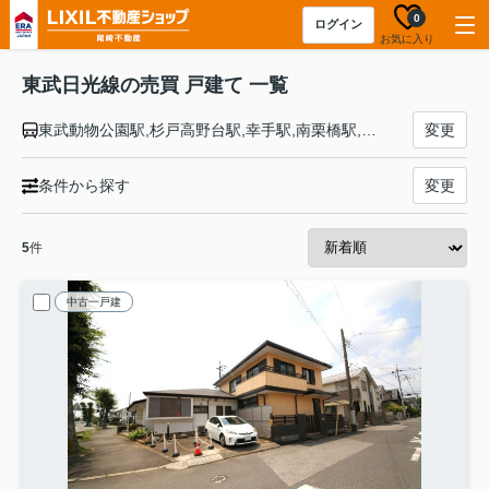
0
ログイン
お気に入り
東武日光線の売買 戸建て 一覧
東武動物公園駅,杉戸高野台駅,幸手駅,南栗橋駅,栗橋駅,新古河駅,柳生駅,板倉東洋大前駅,藤岡駅,静和駅,新大平下駅,栃木駅,新栃木駅,合戦場駅,家中駅,東武金崎駅,楡木駅,樅山駅,新鹿沼駅,北鹿沼駅,板荷駅,下小代駅,明神駅,下今市駅,上今市駅,東武日光駅
変更
条件から探す
変更
5
件
中古一戸建