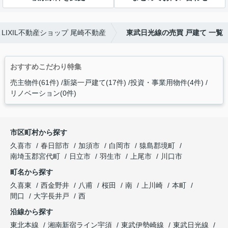
LIXIL不動産ショップ 尾崎不動産
東武日光線の売買 戸建て 一覧
おすすめこだわり特集
売主物件(61件)
新築一戸建て(17件)
投資・事業用物件(4件)
リノベーション(0件)
市区町村から探す
久喜市
春日部市
加須市
白岡市
猿島郡境町
南埼玉郡宮代町
日立市
羽生市
上尾市
川口市
町名から探す
久喜東
西金野井
八甫
桜田
南
上川崎
本町
間口
大字長井戸
西
沿線から探す
東北本線
湘南新宿ライン宇須
東武伊勢崎線
東武日光線