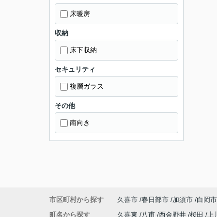
床暖房
収納
床下収納
セキュリティ
複層ガラス
その他
南向き
市区町村から探す
久喜市
春日部市
加須市
白岡市
町名から探す
久喜東
八甫
西金野井
桜田
上