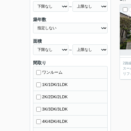
～
築年数
面積
～
間取り
2路
スー
ワンルーム
リフ
1K/1DK/1LDK
2K/2DK/2LDK
3K/3DK/3LDK
4K/4DK/4LDK