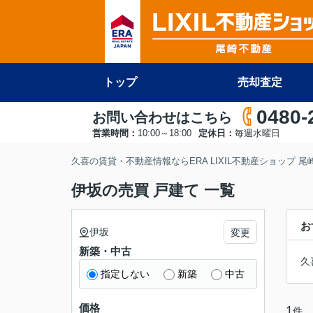
トップ
売却査定
0480-
お問い合わせはこちら
営業時間：
10:00～18:00
定休日：
毎週水曜日
久喜の賃貸・不動産情報ならERA LIXIL不動産ショップ 
伊坂の売買 戸建て 一覧
お
伊坂
変更
新築・中古
久
指定しない
新築
中古
価格
1
件