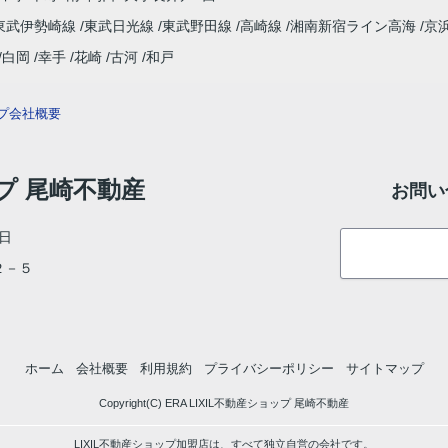
東武伊勢崎線
東武日光線
東武野田線
高崎線
湘南新宿ライン高海
京
白岡
幸手
花崎
古河
和戸
プ
会社概要
ップ 尾崎不動産
お問い
日
目２－５
ホーム
会社概要
利用規約
プライバシーポリシー
サイトマップ
Copyright(C) ERA LIXIL不動産ショップ 尾崎不動産
LIXIL不動産ショップ加盟店は、すべて独立自営の会社です。