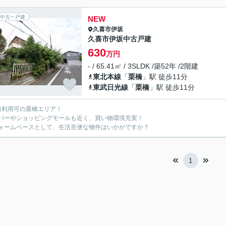
中古一戸建
NEW
久喜市
伊坂
久喜市伊坂中古戸建
630
万円
- / 65.41㎡ / 3SLDK /築52年 /2階建
東北本線
「
栗橋
」駅 徒歩11分
東武日光線
「
栗橋
」駅 徒歩11分
線利用可の栗橋エリア！
パーやショッピングモールも近く、買い物環境充実！
ォームベースとして、生活至便な物件はいかがですか？
1