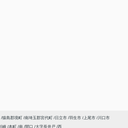
猿島郡境町
南埼玉郡宮代町
日立市
羽生市
上尾市
川口市
川崎
本町
南
間口
大字長井戸
西