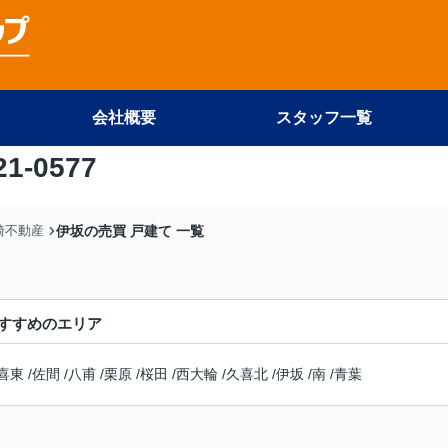
会社概要
スタッフ一覧
21-0577
尾崎不動産
伊坂の売買 戸建て 一覧
すすめのエリア
喜東
/
佐間
/
八甫
/
栗原
/
桜田
/
西大輪
/
久喜北
/
伊坂
/
南
/
青葉