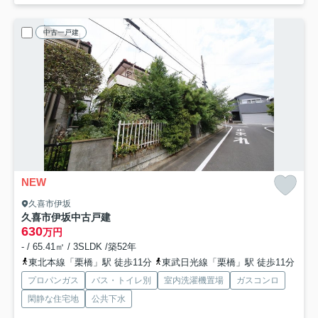
中古一戸建
NEW
久喜市伊坂
久喜市伊坂中古戸建
630
万円
- / 65.41㎡ / 3SLDK /築52年
東北本線「栗橋」駅 徒歩11分
東武日光線「栗橋」駅 徒歩11分
プロパンガス
バス・トイレ別
室内洗濯機置場
ガスコンロ
閑静な住宅地
公共下水