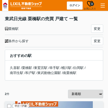
0
ログイン
お気に入り
東武日光線 栗橋駅の売買 戸建て 一覧
栗橋駅
変更
条件から探す
変更
おすすめの駅
久喜駅
/
栗橋駅
/
東鷲宮駅
/
幸手駅
/
桶川駅
/
白岡駅
/
南羽生駅
/
和戸駅
/
東武動物公園駅
/
南栗橋駅
2
件
中古一戸建