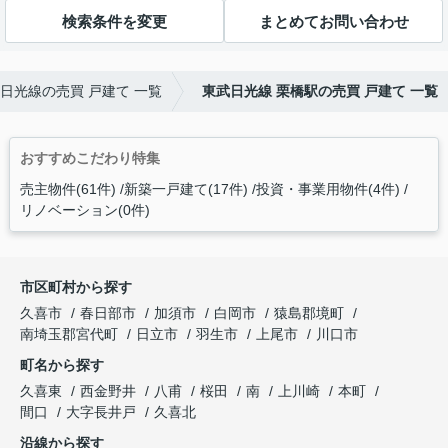
検索条件を変更
まとめてお問い合わせ
日光線の売買 戸建て 一覧
東武日光線 栗橋駅の売買 戸建て 一覧
おすすめこだわり特集
売主物件(61件)
新築一戸建て(17件)
投資・事業用物件(4件)
リノベーション(0件)
市区町村から探す
久喜市
春日部市
加須市
白岡市
猿島郡境町
南埼玉郡宮代町
日立市
羽生市
上尾市
川口市
町名から探す
久喜東
西金野井
八甫
桜田
南
上川崎
本町
間口
大字長井戸
久喜北
沿線から探す