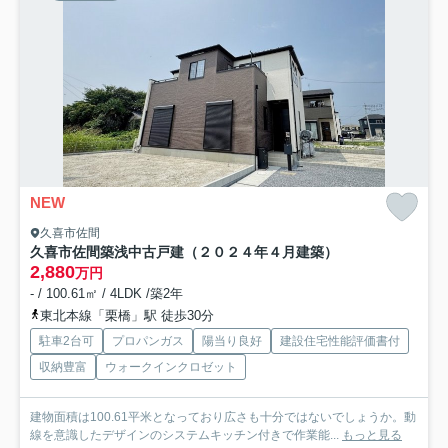
NEW
久喜市佐間
久喜市佐間築浅中古戸建（２０２４年４月建築）
2,880
万円
- / 100.61㎡ / 4LDK /築2年
東北本線「栗橋」駅 徒歩30分
駐車2台可
プロパンガス
陽当り良好
建設住宅性能評価書付
収納豊富
ウォークインクロゼット
建物面積は100.61平米となっており広さも十分ではないでしょうか。動
線を意識したデザインのシステムキッチン付きで作業能...
もっと見る