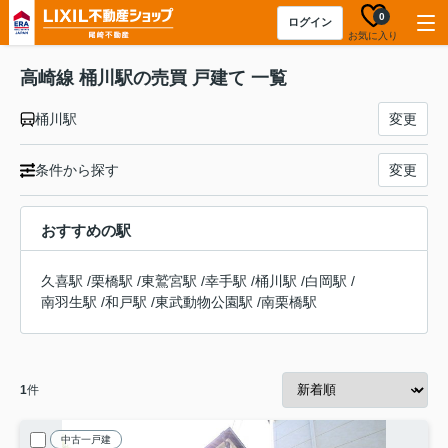
0
ログイン
お気に入り
高崎線 桶川駅の売買 戸建て 一覧
桶川駅
変更
条件から探す
変更
おすすめの駅
久喜駅
/
栗橋駅
/
東鷲宮駅
/
幸手駅
/
桶川駅
/
白岡駅
/
南羽生駅
/
和戸駅
/
東武動物公園駅
/
南栗橋駅
1
件
中古一戸建