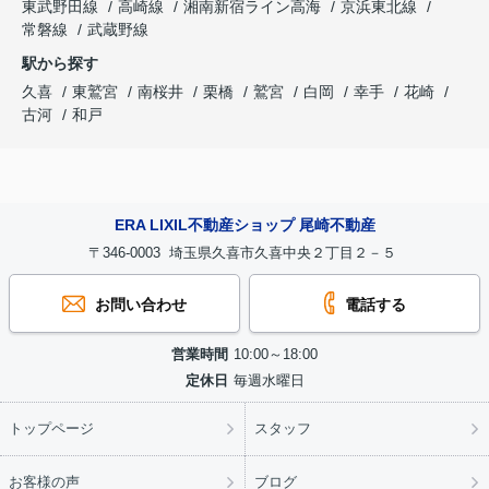
東武野田線
高崎線
湘南新宿ライン高海
京浜東北線
常磐線
武蔵野線
駅から探す
久喜
東鷲宮
南桜井
栗橋
鷲宮
白岡
幸手
花崎
古河
和戸
ERA LIXIL不動産ショップ 尾崎不動産
〒346-0003 埼玉県久喜市久喜中央２丁目２－５
お問い合わせ
電話する
営業時間
10:00～18:00
定休日
毎週水曜日
トップページ
スタッフ
お客様の声
ブログ