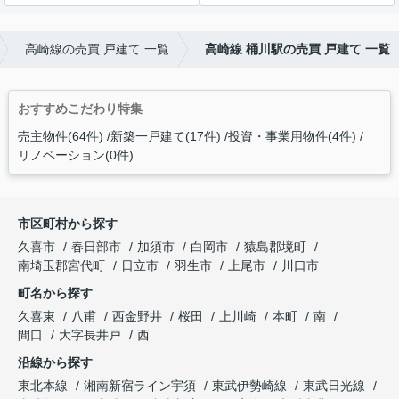
高崎線の売買 戸建て 一覧
高崎線 桶川駅の売買 戸建て 一覧
おすすめこだわり特集
売主物件(64件)
新築一戸建て(17件)
投資・事業用物件(4件)
リノベーション(0件)
市区町村から探す
久喜市
春日部市
加須市
白岡市
猿島郡境町
南埼玉郡宮代町
日立市
羽生市
上尾市
川口市
町名から探す
久喜東
八甫
西金野井
桜田
上川崎
本町
南
間口
大字長井戸
西
沿線から探す
東北本線
湘南新宿ライン宇須
東武伊勢崎線
東武日光線