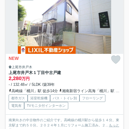
NEW
上尾市井戸木
上尾市井戸木１丁目中古戸建
2,280
万円
- / 132.48㎡ / 5LDK /築39年
高崎線「桶川」駅 徒歩14分
湘南新宿ライン高海「桶川」駅 徒歩14分
都市ガス
浴室乾燥機
バス・トイレ別
フローリング
電気有
TVモニタ付インターホン
南東向きの中古物件のご紹介です。高崎線の桶川駅から徒歩１４分。東
京駅まで約５０分。２０２４年１月にリフォーム施工済み。２...
もっと