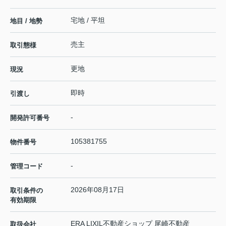
宅地 / 平坦
地目 / 地勢
売主
取引態様
更地
現況
即時
引渡し
-
開発許可番号
105381755
物件番号
-
管理コード
2026年08月17日
取引条件の
有効期限
ERA LIXIL不動産ショップ 尾崎不動産
取扱会社