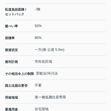
-/無
私道負担面積 /
セットバック
50%
建ぺい率
80%
容積率
一方(南 公道 5.0m)
接道状況
市街化区域
都市計画
景観法/河川法
その他法令上の制限
不要
国土法届出要否
第一種低層住居専用
用途地域
住宅用地
最適用途