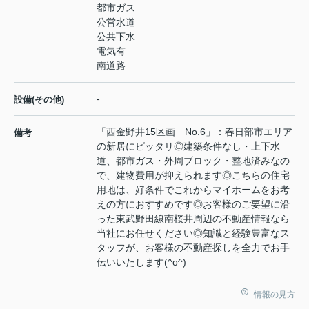
都市ガス
公営水道
公共下水
電気有
南道路
-
設備(その他)
「西金野井15区画 No.6」：春日部市エリア
備考
の新居にピッタリ◎建築条件なし・上下水
道、都市ガス・外周ブロック・整地済みなの
で、建物費用が抑えられます◎こちらの住宅
用地は、好条件でこれからマイホームをお考
えの方におすすめです◎お客様のご要望に沿
った東武野田線南桜井周辺の不動産情報なら
当社にお任せください◎知識と経験豊富なス
タッフが、お客様の不動産探しを全力でお手
伝いいたします(^o^)
情報の見方