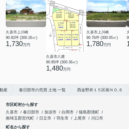
久喜市上川崎
久喜市上川崎
90.82坪 (300.26㎡)
90.76坪 (300.05㎡)
9
1,730
1,780
万円
万円
久喜市八甫
90.85坪 (300.36㎡)
1,480
万円
不動産
春日部市の売買 土地 一覧
西金野井１５区画ＮＯ,６
市区町村から探す
久喜市
春日部市
加須市
白岡市
猿島郡境町
南埼玉郡宮代町
日立市
羽生市
上尾市
川口市
町名から探す