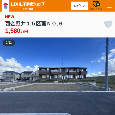
0
ログイン
お気に入り
NEW
西金野井１５区画ＮＯ,６
1,580
万円
1
/
11