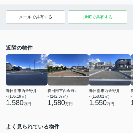
メールで共有する
LINEで共有する
近隣の物件
春日部市西金野井
春日部市西金野井
春日部市西金野井
- (136.19㎡)
- (142.37㎡)
- (158.01㎡)
-
1,580
1,580
1,550
万円
万円
万円
よく見られている物件