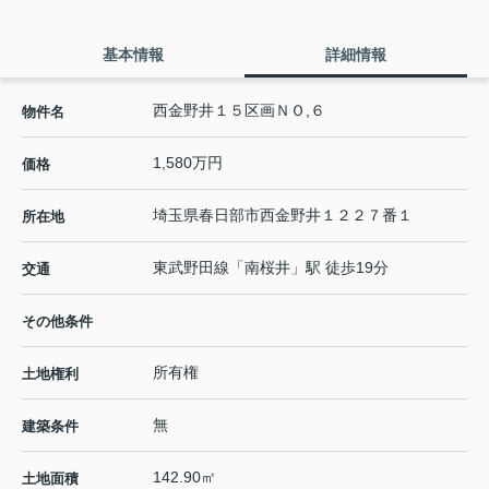
基本情報
詳細情報
西金野井１５区画ＮＯ,６
物件名
1,580万円
価格
埼玉県
春日部市
西金野井
１２２７番１
所在地
東武野田線
「
南桜井
」駅 徒歩19分
交通
その他条件
所有権
土地権利
無
建築条件
142.90㎡
土地面積