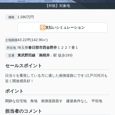
【外観】対象地
1,580万円
価格
支払いシミュレーション
43.22坪(142.90㎡)
土地面積
埼玉県
春日部市
西金野井
１２２７番１
所在地
東武野田線
「
南桜井
」駅 徒歩19分
交通
セールスポイント
日当りを重視している方に適した南側道路にです♪江戸川河川も
近く開放感良好！
ポイント
閑静な住宅地
角地
南側道路面す
建築条件なし
平坦地
担当者のコメント