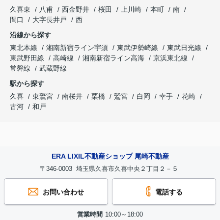
久喜東
八甫
西金野井
桜田
上川崎
本町
南
間口
大字長井戸
西
沿線から探す
東北本線
湘南新宿ライン宇須
東武伊勢崎線
東武日光線
東武野田線
高崎線
湘南新宿ライン高海
京浜東北線
常磐線
武蔵野線
駅から探す
久喜
東鷲宮
南桜井
栗橋
鷲宮
白岡
幸手
花崎
古河
和戸
ERA LIXIL不動産ショップ 尾崎不動産
〒346-0003 埼玉県久喜市久喜中央２丁目２－５
お問い合わせ
電話する
営業時間
10:00～18:00