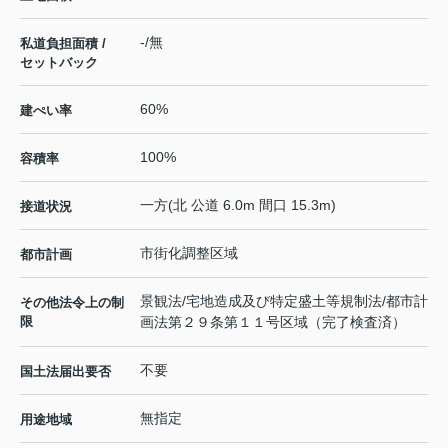
-/無
私道負担面積 /
セットバック
60%
建ぺい率
100%
容積率
一方(北 公道 6.0m 間口 15.3m)
接道状況
市街化調整区域
都市計画
景観法/宅地造成及び特定盛土等規制法/都市計
その他法令上の制
限
画法第２９条第１１号区域（完了検査済）
不要
国土法届出要否
無指定
用途地域