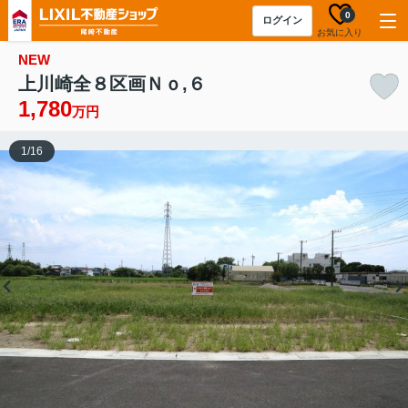
0
ログイン
お気に入り
NEW
上川崎全８区画Ｎｏ,６
1,780
万円
1
/
16