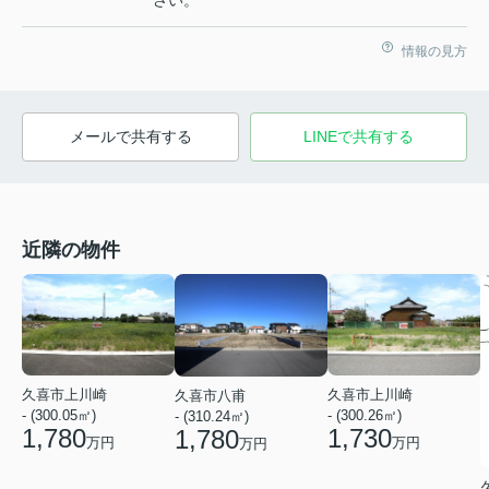
さい。
情報の見方
メールで共有する
LINEで共有する
近隣の物件
久喜市上川崎
久喜市上川崎
久喜市八甫
- (300.05㎡)
- (300.26㎡)
- (310.24㎡)
1,780
1,730
1,780
万円
万円
万円