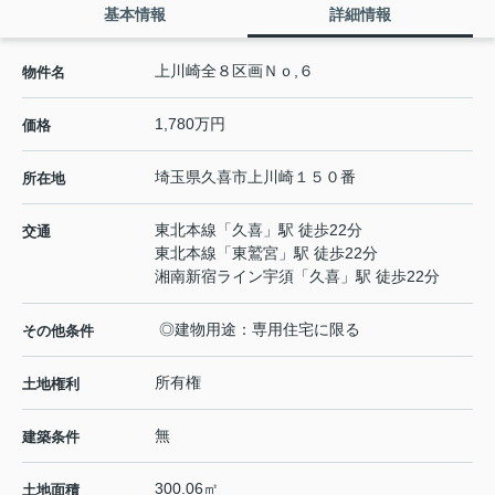
基本情報
詳細情報
上川崎全８区画Ｎｏ,６
物件名
1,780万円
価格
埼玉県
久喜市
上川崎
１５０番
所在地
東北本線
「
久喜
」駅 徒歩22分
交通
東北本線
「
東鷲宮
」駅 徒歩22分
湘南新宿ライン宇須
「
久喜
」駅 徒歩22分
◎建物用途：専用住宅に限る
その他条件
所有権
土地権利
無
建築条件
300.06㎡
土地面積