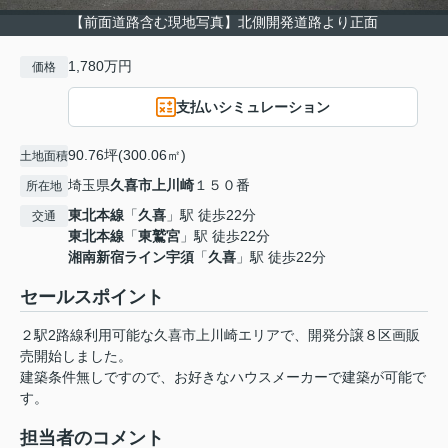
【前面道路含む現地写真】北側開発道路より正面
1,780万円
価格
支払いシミュレーション
90.76坪(300.06㎡)
土地面積
埼玉県
久喜市
上川崎
１５０番
所在地
東北本線
「
久喜
」駅 徒歩22分
交通
東北本線
「
東鷲宮
」駅 徒歩22分
湘南新宿ライン宇須
「
久喜
」駅 徒歩22分
セールスポイント
２駅2路線利用可能な久喜市上川崎エリアで、開発分譲８区画販
売開始しました。
建築条件無しですので、お好きなハウスメーカーで建築が可能で
す。
担当者のコメント