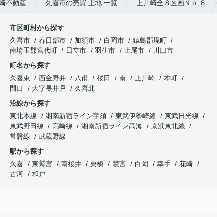
尾崎不動産
久喜市の売買 土地 一覧
上川崎全８区画Ｎｏ,６
市区町村から探す
久喜市
春日部市
加須市
白岡市
猿島郡境町
南埼玉郡宮代町
日立市
羽生市
上尾市
川口市
町名から探す
久喜東
西金野井
八甫
桜田
南
上川崎
本町
間口
大字長井戸
久喜北
沿線から探す
東北本線
湘南新宿ライン宇須
東武伊勢崎線
東武日光線
東武野田線
高崎線
湘南新宿ライン高海
京浜東北線
常磐線
武蔵野線
駅から探す
久喜
東鷲宮
南桜井
栗橋
鷲宮
白岡
幸手
花崎
古河
和戸