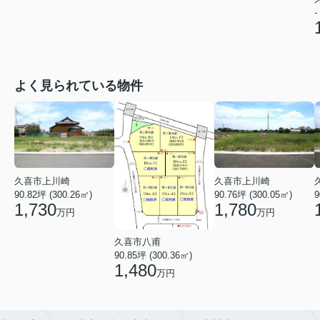
-
よく見られている物件
久喜市上川崎
久喜市上川崎
90.82坪 (300.26㎡)
90.76坪 (300.05㎡)
9
1,730
1,780
万円
万円
久喜市八甫
90.85坪 (300.36㎡)
1,480
万円