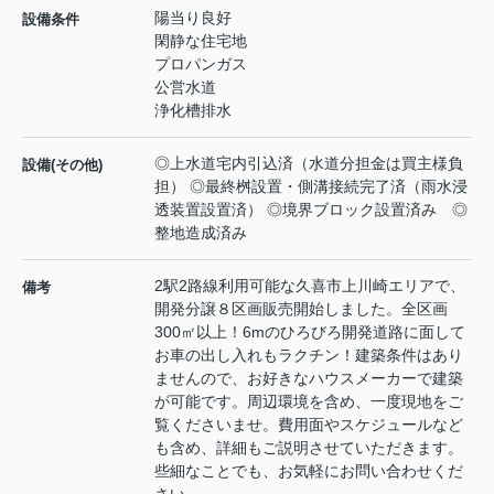
陽当り良好
設備条件
閑静な住宅地
プロパンガス
公営水道
浄化槽排水
◎上水道宅内引込済（水道分担金は買主様負
設備(その他)
担） ◎最終桝設置・側溝接続完了済（雨水浸
透装置設置済） ◎境界ブロック設置済み ◎
整地造成済み
2駅2路線利用可能な久喜市上川崎エリアで、
備考
開発分譲８区画販売開始しました。全区画
300㎡以上！6mのひろびろ開発道路に面して
お車の出し入れもラクチン！建築条件はあり
ませんので、お好きなハウスメーカーで建築
が可能です。周辺環境を含め、一度現地をご
覧くださいませ。費用面やスケジュールなど
も含め、詳細もご説明させていただきます。
些細なことでも、お気軽にお問い合わせくだ