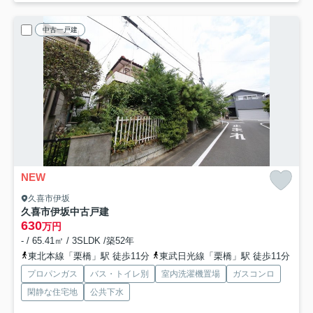
中古一戸建
NEW
久喜市伊坂
久喜市伊坂中古戸建
630
万円
- / 65.41㎡ / 3SLDK /築52年
東北本線「栗橋」駅 徒歩11分
東武日光線「栗橋」駅 徒歩11分
プロパンガス
バス・トイレ別
室内洗濯機置場
ガスコンロ
閑静な住宅地
公共下水