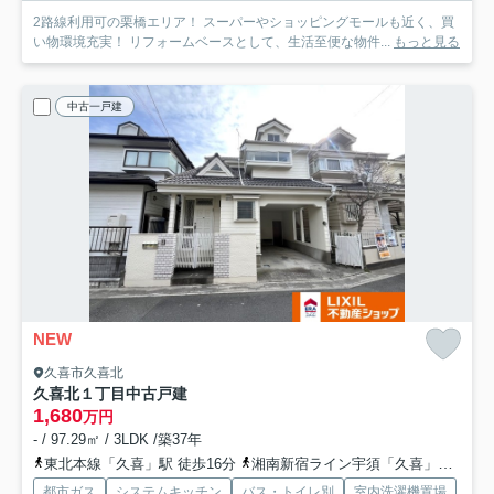
2路線利用可の栗橋エリア！ スーパーやショッピングモールも近く、買
い物環境充実！ リフォームベースとして、生活至便な物件...
もっと見る
中古一戸建
NEW
久喜市久喜北
久喜北１丁目中古戸建
1,680
万円
- / 97.29㎡ / 3LDK /築37年
東北本線「久喜」駅 徒歩16分
湘南新宿ライン宇須「久喜」駅 徒歩16分
都市ガス
システムキッチン
バス・トイレ別
室内洗濯機置場