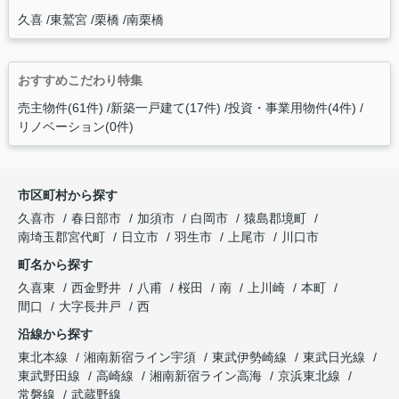
久喜
東鷲宮
栗橋
南栗橋
おすすめこだわり特集
売主物件(61件)
新築一戸建て(17件)
投資・事業用物件(4件)
リノベーション(0件)
市区町村から探す
久喜市
春日部市
加須市
白岡市
猿島郡境町
南埼玉郡宮代町
日立市
羽生市
上尾市
川口市
町名から探す
久喜東
西金野井
八甫
桜田
南
上川崎
本町
間口
大字長井戸
西
沿線から探す
東北本線
湘南新宿ライン宇須
東武伊勢崎線
東武日光線
東武野田線
高崎線
湘南新宿ライン高海
京浜東北線
常磐線
武蔵野線