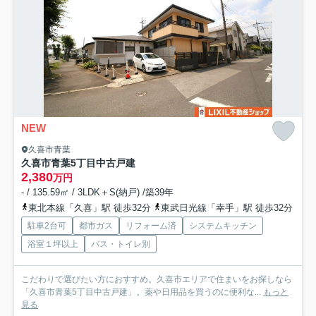
NEW
久喜市青葉
久喜市青葉5丁目中古戸建
2,380
万円
- / 135.59㎡ / 3LDK＋S(納戸) /築39年
東北本線「久喜」駅 徒歩32分
東武日光線「幸手」駅 徒歩32分
駐車2台可
都市ガス
リフォーム済
システムキッチン
浴室１坪以上
バス・トイレ別
こだわりで選びたい方におすすめ。久喜市エリアで住まいをお探しなら
「久喜市青葉5丁目中古戸建」。薬や日用品を買うのに便利な...
もっと
見る