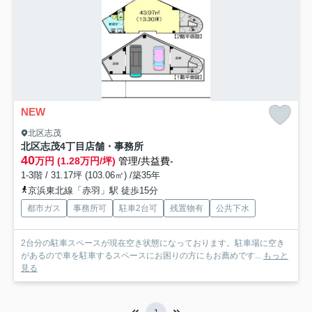
NEW
北区志茂
北区志茂4丁目店舗・事務所
40
万円 (1.28万円/坪)
管理/共益費-
1-3階 / 31.17坪 (103.06㎡) /築35年
京浜東北線「赤羽」駅 徒歩15分
都市ガス
事務所可
駐車2台可
残置物有
公共下水
2台分の駐車スペースが現在空き状態になっております。駐車場に空き
があるので車を駐車するスペースにお困りの方にもお薦めです...
もっと
見る