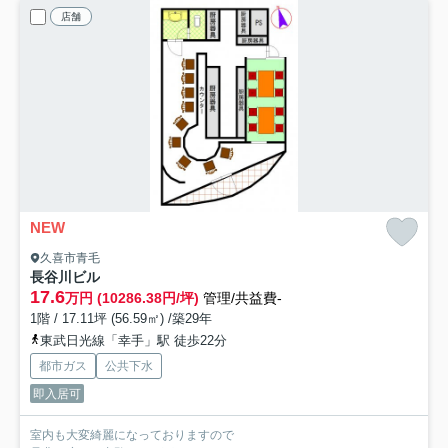
店舗
NEW
久喜市青毛
長谷川ビル
17.6
万円 (10286.38円/坪)
管理/共益費-
1階 / 17.11坪 (56.59㎡) /築29年
東武日光線「幸手」駅 徒歩22分
都市ガス
公共下水
即入居可
室内も大変綺麗になっておりますので