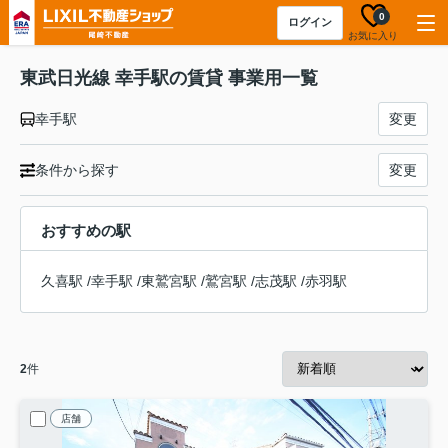
0
ログイン
お気に入り
東武日光線 幸手駅の賃貸 事業用一覧
幸手駅
変更
条件から探す
変更
おすすめの駅
久喜駅
/
幸手駅
/
東鷲宮駅
/
鷲宮駅
/
志茂駅
/
赤羽駅
2
件
店舗