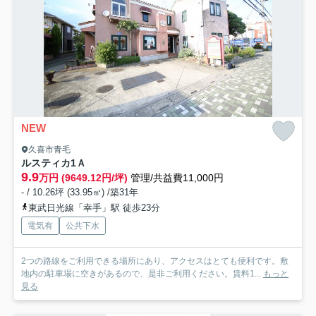
NEW
久喜市青毛
ルスティカ
1Ａ
9.9
万円 (9649.12円/坪)
管理/共益費11,000円
- / 10.26坪 (33.95㎡) /築31年
東武日光線「幸手」駅 徒歩23分
電気有
公共下水
2つの路線をご利用できる場所にあり、アクセスはとても便利です。敷
地内の駐車場に空きがあるので、是非ご利用ください。賃料1...
もっと
見る