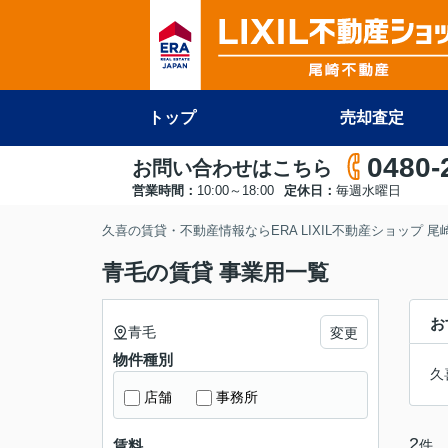
トップ
売却査定
0480-
お問い合わせはこちら
営業時間：
10:00～18:00
定休日：
毎週水曜日
久喜の賃貸・不動産情報ならERA LIXIL不動産ショップ 
青毛の賃貸 事業用一覧
お
青毛
変更
物件種別
久
店舗
事務所
2
件
賃料