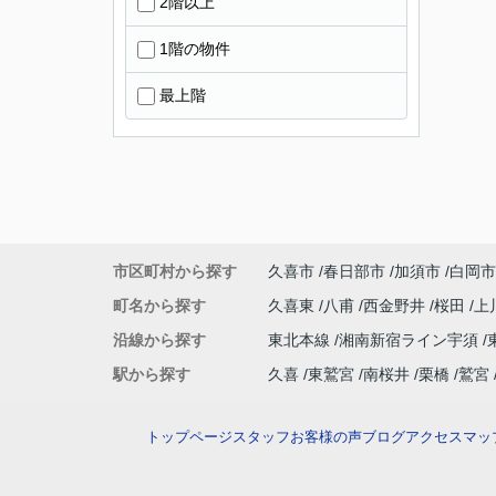
2階以上
1階の物件
最上階
市区町村から探す
久喜市
春日部市
加須市
白岡市
町名から探す
久喜東
八甫
西金野井
桜田
上
沿線から探す
東北本線
湘南新宿ライン宇須
駅から探す
久喜
東鷲宮
南桜井
栗橋
鷲宮
トップページ
スタッフ
お客様の声
ブログ
アクセスマッ