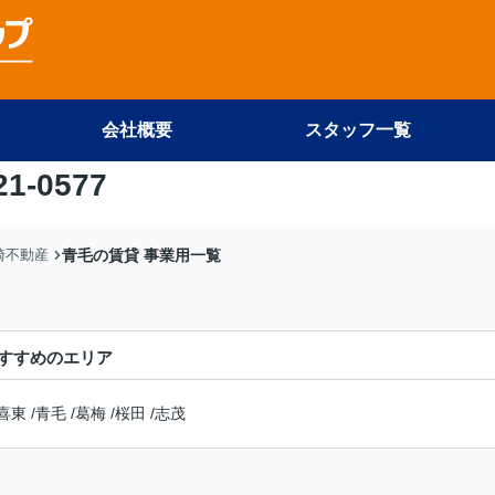
会社概要
スタッフ一覧
21-0577
尾崎不動産
青毛の賃貸 事業用一覧
すすめのエリア
喜東
/
青毛
/
葛梅
/
桜田
/
志茂