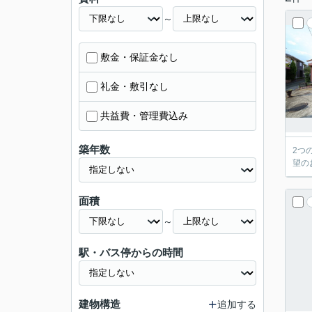
～
敷金・保証金なし
礼金・敷引なし
共益費・管理費込み
築年数
2つ
望の
面積
～
駅・バス停からの時間
建物構造
追加する