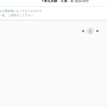
東北本線
「
久喜
」駅 徒歩28分
も大変綺麗になっておりますので
一度、ご内覧をして下さい。
1