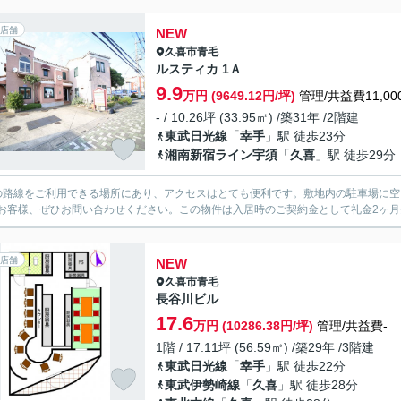
店舗
NEW
久喜市
青毛
ルスティカ 1Ａ
9.9
万円 (9649.12円/坪)
管理/共益費11,00
- / 10.26坪 (33.95㎡) /築31年 /2階建
東武日光線
「
幸手
」駅 徒歩23分
湘南新宿ライン宇須
「
久喜
」駅 徒歩29分
の路線をご利用できる場所にあり、アクセスはとても便利です。敷地内の駐車場に空
お客様、ぜひお問い合わせください。この物件は入居時のご契約金として礼金2ヶ月
店舗
NEW
久喜市
青毛
長谷川ビル
17.6
万円 (10286.38円/坪)
管理/共益費-
1階 / 17.11坪 (56.59㎡) /築29年 /3階建
東武日光線
「
幸手
」駅 徒歩22分
東武伊勢崎線
「
久喜
」駅 徒歩28分