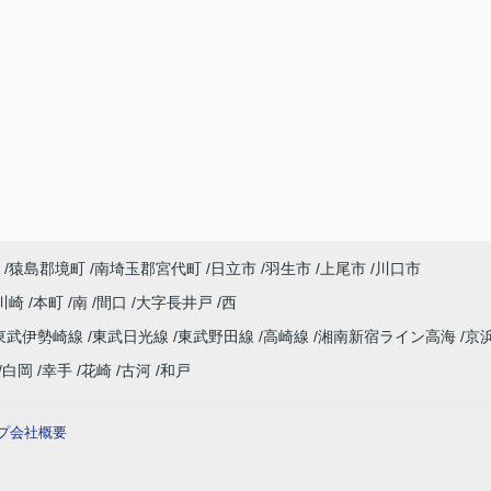
猿島郡境町
南埼玉郡宮代町
日立市
羽生市
上尾市
川口市
川崎
本町
南
間口
大字長井戸
西
東武伊勢崎線
東武日光線
東武野田線
高崎線
湘南新宿ライン高海
京
白岡
幸手
花崎
古河
和戸
プ
会社概要