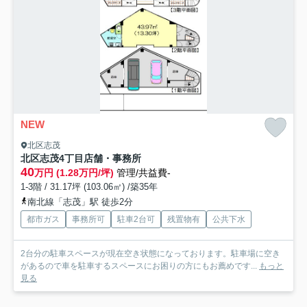
NEW
北区志茂
北区志茂4丁目店舗・事務所
40
万円 (1.28万円/坪)
管理/共益費-
1-3階 / 31.17坪 (103.06㎡) /築35年
南北線「志茂」駅 徒歩2分
都市ガス
事務所可
駐車2台可
残置物有
公共下水
2台分の駐車スペースが現在空き状態になっております。駐車場に空き
があるので車を駐車するスペースにお困りの方にもお薦めです...
もっと
見る