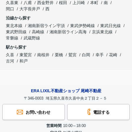
久喜東
八甫
西金野井
桜田
上川崎
本町
南
間口
大字長井戸
西
沿線から探す
東北本線
湘南新宿ライン宇須
東武伊勢崎線
東武日光線
東武野田線
高崎線
湘南新宿ライン高海
京浜東北線
常磐線
武蔵野線
駅から探す
久喜
東鷲宮
南桜井
栗橋
鷲宮
白岡
幸手
花崎
古河
和戸
ERA LIXIL不動産ショップ 尾崎不動産
〒346-0003 埼玉県久喜市久喜中央２丁目２－５
お問い合わせ
電話する
営業時間
10:00～18:00