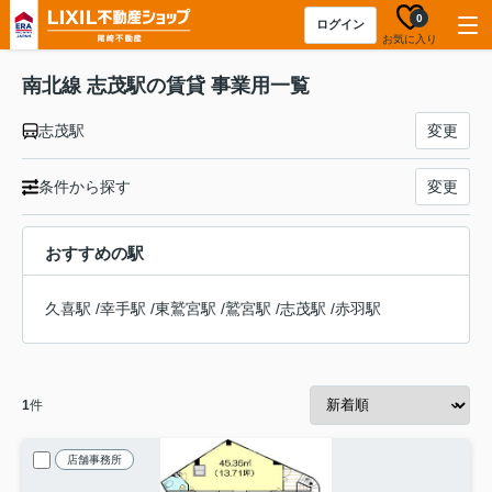
0
ログイン
お気に入り
南北線 志茂駅の賃貸 事業用一覧
志茂駅
変更
条件から探す
変更
おすすめの駅
久喜駅
/
幸手駅
/
東鷲宮駅
/
鷲宮駅
/
志茂駅
/
赤羽駅
1
件
店舗事務所