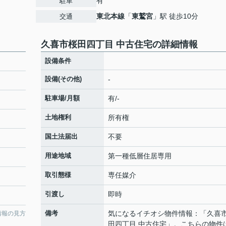
有
駐車
東北本線
「
東鷲宮
」駅 徒歩10分
交通
久喜市桜田四丁目 中古住宅の詳細情報
設備条件
設備(その他)
-
駐車場/月額
有/-
土地権利
所有権
国土法届出
不要
用途地域
第一種低層住居専用
取引態様
専任媒介
引渡し
即時
備考
気になるイチオシ物件情報：「久喜
情報の見方
田四丁目 中古住宅」。こちらの物件