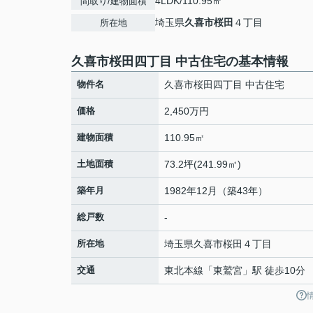
4LDK/110.95㎡
間取り/建物面積
埼玉県
久喜市
桜田
４丁目
所在地
久喜市桜田四丁目 中古住宅の基本情報
物件名
久喜市桜田四丁目 中古住宅
価格
2,450万円
建物面積
110.95㎡
土地面積
73.2坪(241.99㎡)
築年月
1982年12月（築43年）
総戸数
-
所在地
埼玉県
久喜市
桜田
４丁目
交通
東北本線
「
東鷲宮
」駅 徒歩10分