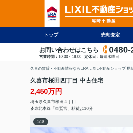
トップ
売却査定
0480-
お問い合わせはこちら
営業時間：
10:00～18:00
定休日：
毎週水曜日
久喜の賃貸・不動産情報ならERA LIXIL不動産ショップ 
久喜市桜田四丁目 中古住宅
2,450万円
埼玉県
久喜市
桜田
４丁目
東北本線「東鷲宮」駅徒歩10分
1
/
18