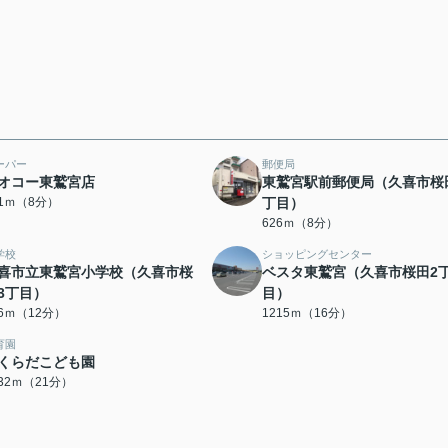
ーパー
郵便局
オコー東鷲宮店
東鷲宮駅前郵便局（久喜市桜
01ｍ（8分）
丁目）
626ｍ（8分）
学校
ショッピングセンター
喜市立東鷲宮小学校（久喜市桜
ベスタ東鷲宮（久喜市桜田2
3丁目）
目）
26ｍ（12分）
1215ｍ（16分）
育園
くらだこども園
632ｍ（21分）