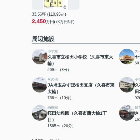
33.56坪 (110.95㎡)
2,450
万円(73万円/坪)
周辺施設
小学校
ス
久喜市立桜田小学校（久喜市東大
ヤ
輪）
6
569ｍ（8分）
その他
小
JA埼玉みずほ桜田支店（久喜市東
久
大輪）
田
758ｍ（10分）
9
幼稚園
保
桜田幼稚園（久喜市西大輪1丁
さ
目）
1
1585ｍ（20分）