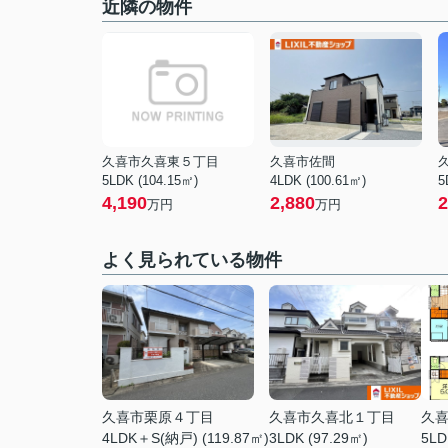
近隣の物件
久喜市久喜東５丁目
久喜市佐間
5LDK (104.15㎡)
4LDK (100.61㎡)
5
4,190
2,880
2
万円
万円
よく見られている物件
久喜市栗原４丁目
久喜市久喜北１丁目
久
4LDK＋S(納戸) (119.87㎡)
3LDK (97.29㎡)
5LD