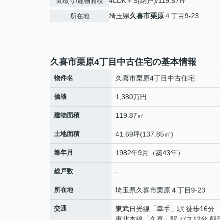
4LDK＋S(納戸)/119.87㎡
間取り/建物面積
埼玉県
久喜市
栗原
４丁目9-23
所在地
久喜市栗原4丁目中古住宅の基本情報
物件名
久喜市栗原4丁目中古住宅
価格
1,380万円
建物面積
119.87㎡
土地面積
41.69坪(137.85㎡)
築年月
1982年9月（築43年）
総戸数
-
所在地
埼玉県
久喜市
栗原
４丁目9-23
交通
東武日光線
「
幸手
」駅 徒歩16分
東北本線
「
久喜
」駅 バス12分 