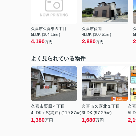
久喜市久喜東５丁目
久喜市佐間
5LDK (104.15㎡)
4LDK (100.61㎡)
5
4,190
2,880
2
万円
万円
よく見られている物件
久喜市栗原４丁目
久喜市久喜北１丁目
久
4LDK＋S(納戸) (119.87㎡)
3LDK (97.29㎡)
5LD
1,380
1,680
2,1
万円
万円