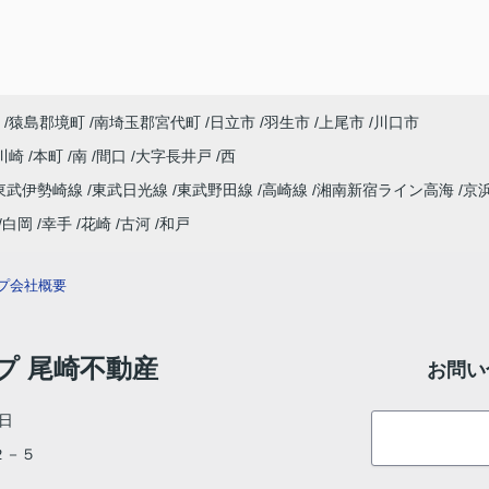
猿島郡境町
南埼玉郡宮代町
日立市
羽生市
上尾市
川口市
川崎
本町
南
間口
大字長井戸
西
東武伊勢崎線
東武日光線
東武野田線
高崎線
湘南新宿ライン高海
京
白岡
幸手
花崎
古河
和戸
プ
会社概要
ップ 尾崎不動産
お問い
日
目２－５