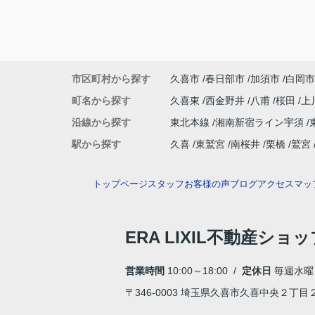
市区町村から探す
久喜市
春日部市
加須市
白岡市
町名から探す
久喜東
西金野井
八甫
桜田
上
沿線から探す
東北本線
湘南新宿ライン宇須
駅から探す
久喜
東鷲宮
南桜井
栗橋
鷲宮
トップページ
スタッフ
お客様の声
ブログ
アクセスマッ
ERA LIXIL不動産ショ
営業時間
10:00～18:00 /
定休日
毎週水曜
〒346-0003 埼玉県久喜市久喜中央２丁