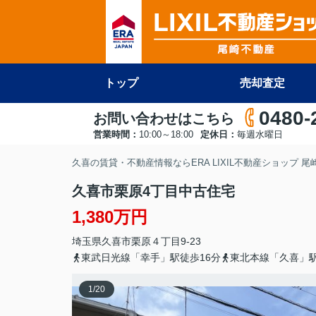
トップ
売却査定
0480-
お問い合わせはこちら
営業時間：
10:00～18:00
定休日：
毎週水曜日
久喜の賃貸・不動産情報ならERA LIXIL不動産ショップ 
久喜市栗原4丁目中古住宅
1,380万円
埼玉県
久喜市
栗原
４丁目9-23
東武日光線「幸手」駅徒歩16分
東北本線「久喜」駅
1
/
20