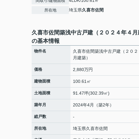
4LDK/100.61㎡
間取り/建物面積
埼玉県
久喜市
佐間
所在地
久喜市佐間築浅中古戸建（２０２４年４月
の基本情報
物件名
久喜市佐間築浅中古戸建（２０２
月建築）
価格
2,880万円
建物面積
100.61㎡
土地面積
91.47坪(302.39㎡)
築年月
2024年4月（築2年）
総戸数
-
所在地
埼玉県
久喜市
佐間