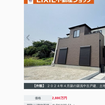
【外観】
２０２４年４月築の築浅中古戸建、土
2,880万円
価格