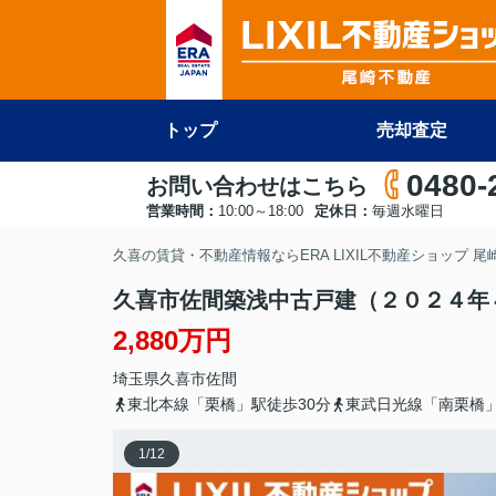
トップ
売却査定
0480-
お問い合わせはこちら
営業時間：
10:00～18:00
定休日：
毎週水曜日
久喜の賃貸・不動産情報ならERA LIXIL不動産ショップ 
久喜市佐間築浅中古戸建（２０２４年
2,880万円
埼玉県
久喜市
佐間
東北本線「栗橋」駅徒歩30分
東武日光線「南栗橋」
1
/
12