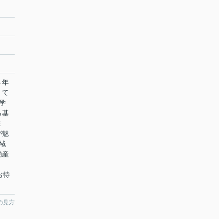
４年
くて
学
る基
ま
が魅
域
動産
をお待
の見方