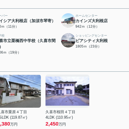
ーパー
ホームセンター
イシア大利根店（加須市琴寄）
カインズ大利根店
60ｍ（11分）
942ｍ（12分）
学校
ショッピングセンター
喜市立栗橋西中学校（久喜市間
ピアシティ大利根
）
1805ｍ（23分）
506ｍ（19分）
久喜市栗原４丁目
久喜市桜田４丁目
SLDK (119.87㎡)
4LDK (110.95㎡)
,380
2,450
万円
万円