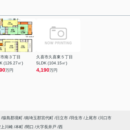
喜市南３丁目
久喜市久喜東５丁目
K (126.27㎡)
5LDK (104.15㎡)
90
4,190
万円
万円
猿島郡境町
南埼玉郡宮代町
日立市
羽生市
上尾市
川口市
上川崎
本町
間口
大字長井戸
西