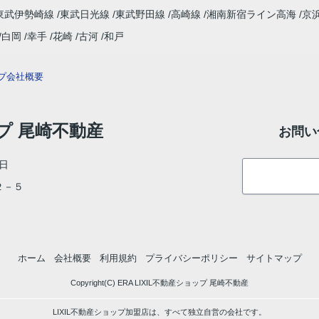
東武伊勢崎線
東武日光線
東武野田線
高崎線
湘南新宿ライン高海
京
白岡
幸手
花崎
古河
和戸
プ
会社概要
ップ 尾崎不動産
お問い
日
目２－５
ホーム
会社概要
利用規約
プライバシーポリシー
サイトマップ
Copyright(C) ERA LIXIL不動産ショップ 尾崎不動産
LIXIL不動産ショップ加盟店は、すべて独立自営の会社です。