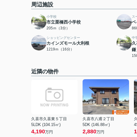
周辺施設
小学校
ス
市立栗橋西小学校
ベ
205ｍ（3分）
8
ショッピングセンター
中
カインズモール大利根
久
1219ｍ（16分）
鎌
1
近隣の物件
久喜市久喜東５丁目
久喜市八甫２丁目
5LDK (104.15㎡)
5DK (146.88㎡)
4
4,190
2,880
1
万円
万円