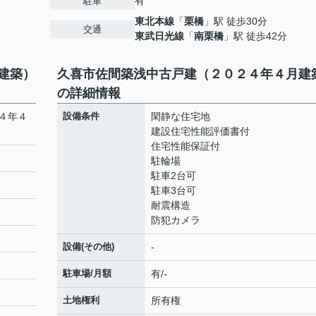
有
駐車
東北本線
「
栗橋
」駅 徒歩30分
交通
東武日光線
「
南栗橋
」駅 徒歩42分
建築）
久喜市佐間築浅中古戸建（２０２４年４月建
の詳細情報
４年４
設備条件
閑静な住宅地
建設住宅性能評価書付
住宅性能保証付
駐輪場
駐車2台可
駐車3台可
耐震構造
防犯カメラ
設備(その他)
-
駐車場/月額
有/-
土地権利
所有権