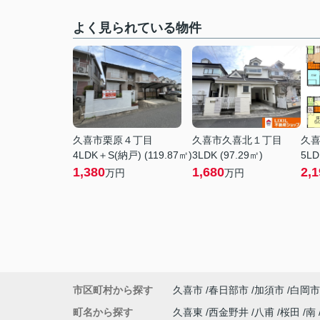
よく見られている物件
久喜市栗原４丁目
久喜市久喜北１丁目
久
4LDK＋S(納戸) (119.87㎡)
3LDK (97.29㎡)
5LD
1,380
1,680
2,1
万円
万円
市区町村から探す
久喜市
春日部市
加須市
白岡市
町名から探す
久喜東
西金野井
八甫
桜田
南