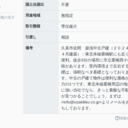
国土法届出
不要
分
用途地域
無指定
情報の見方
取引態様
専任媒介
引渡し
相談
備考
久喜市佐間 築浅中古戸建（２０２
４月建築）：東北本線栗橋駅にも近
便利。徒歩3分の場所に市立栗橋西小
校があります。室内環境まで左右す
礎は、強靭なベタ基礎となっており
す。中古の戸建て物件は便利な価格
力の1つです。東北本線栗橋周辺の地
に強い当社でなら、きっと素敵な不
が見つかることでしょう。まずは
<info@ozakikku.co.jp>よりメール
ちしております。
情報