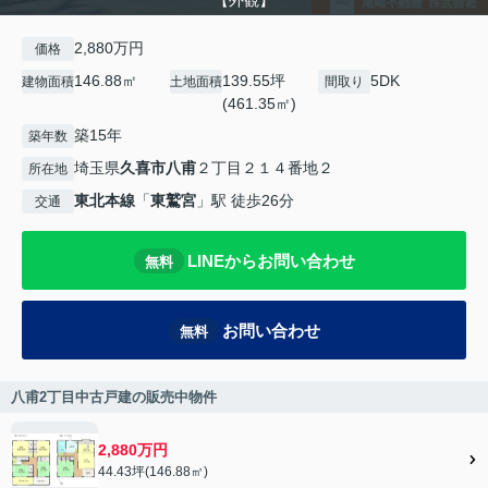
【外観】
2,880万円
価格
146.88㎡
139.55坪
5DK
建物面積
土地面積
間取り
(461.35㎡)
築15年
築年数
埼玉県
久喜市
八甫
２丁目２１４番地２
所在地
東北本線
「
東鷲宮
」駅 徒歩26分
交通
LINEからお問い合わせ
無料
お問い合わせ
無料
八甫2丁目中古戸建の販売中物件
2,880万円
44.43坪(146.88㎡)