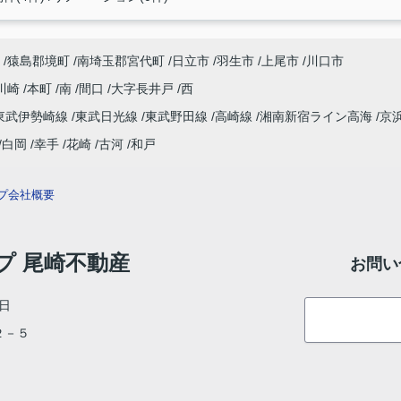
猿島郡境町
南埼玉郡宮代町
日立市
羽生市
上尾市
川口市
川崎
本町
南
間口
大字長井戸
西
東武伊勢崎線
東武日光線
東武野田線
高崎線
湘南新宿ライン高海
京
白岡
幸手
花崎
古河
和戸
プ
会社概要
ップ 尾崎不動産
お問い
日
目２－５