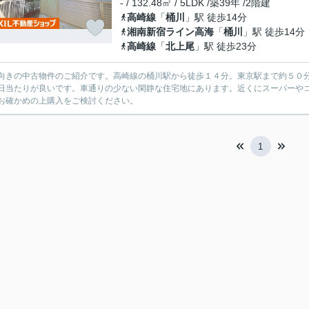
- / 132.48㎡ / 5LDK /築39年 /2階建
高崎線
「
桶川
」駅 徒歩14分
湘南新宿ライン高海
「
桶川
」駅 徒歩14分
高崎線
「
北上尾
」駅 徒歩23分
向きの中古物件のご紹介です。高崎線の桶川駅から徒歩１４分。東京駅まで約５０
日当たりが良いです。車通りの少ない閑静な住宅地にあります。近くにスーパーや
お確かめの上購入をご検討ください。
1