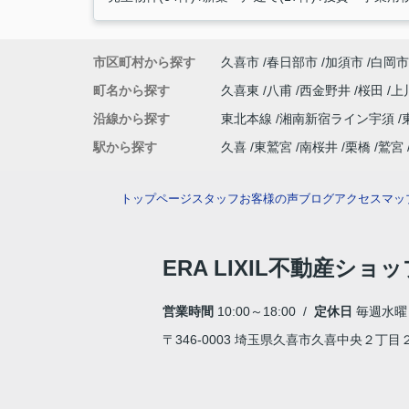
市区町村から探す
久喜市
春日部市
加須市
白岡市
町名から探す
久喜東
八甫
西金野井
桜田
上
沿線から探す
東北本線
湘南新宿ライン宇須
駅から探す
久喜
東鷲宮
南桜井
栗橋
鷲宮
トップページ
スタッフ
お客様の声
ブログ
アクセスマッ
ERA LIXIL不動産ショ
営業時間
10:00～18:00 /
定休日
毎週水曜
〒346-0003 埼玉県久喜市久喜中央２丁