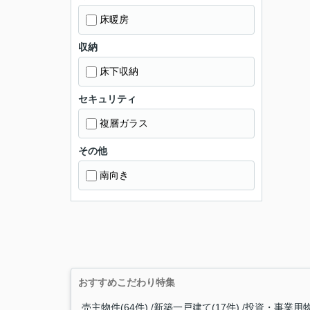
床暖房
収納
床下収納
セキュリティ
複層ガラス
その他
南向き
おすすめこだわり特集
売主物件(64件)
新築一戸建て(17件)
投資・事業用物