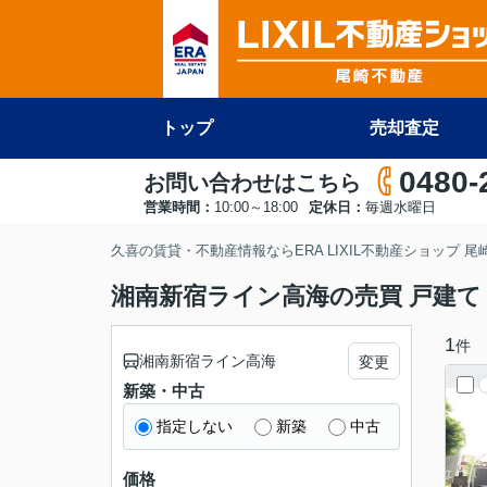
トップ
売却査定
0480-
お問い合わせはこちら
営業時間：
10:00～18:00
定休日：
毎週水曜日
久喜の賃貸・不動産情報ならERA LIXIL不動産ショップ 
湘南新宿ライン高海の売買 戸建て
1
件
湘南新宿ライン高海
変更
新築・中古
指定しない
新築
中古
価格