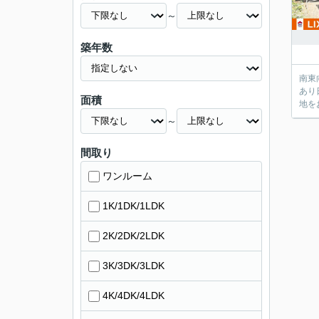
～
築年数
南東
あり
面積
地を
～
間取り
ワンルーム
1K/1DK/1LDK
2K/2DK/2LDK
3K/3DK/3LDK
4K/4DK/4LDK