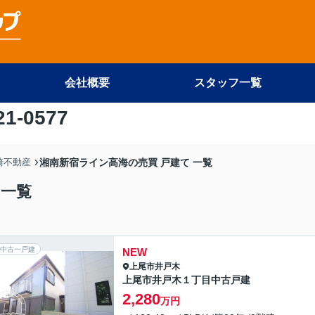
会社概要
スタッフ一覧
21-0577
尾崎不動産
湘南新宿ライン高海の売買 戸建て 一覧
 一覧
中古一戸建
NEW
上尾市
井戸木
上尾市井戸木１丁目中古戸建
2,280
万円