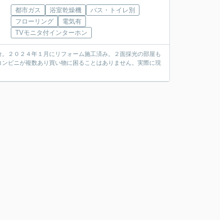
都市ガス
浴室乾燥機
バス・トイレ別
フローリング
電気有
TVモニタ付インターホン
分。２０２４年１月にリフォーム施工済み。２面採光の部屋も
コンビニが複数あり買い物に困ることはありません。実際に現