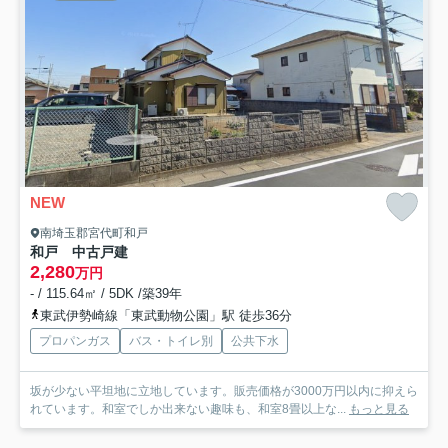
NEW
南埼玉郡宮代町和戸
和戸 中古戸建
2,280
万円
- / 115.64㎡ / 5DK /築39年
東武伊勢崎線「東武動物公園」駅 徒歩36分
プロパンガス
バス・トイレ別
公共下水
坂が少ない平坦地に立地しています。販売価格が3000万円以内に抑えら
れています。和室でしか出来ない趣味も、和室8畳以上な...
もっと見る