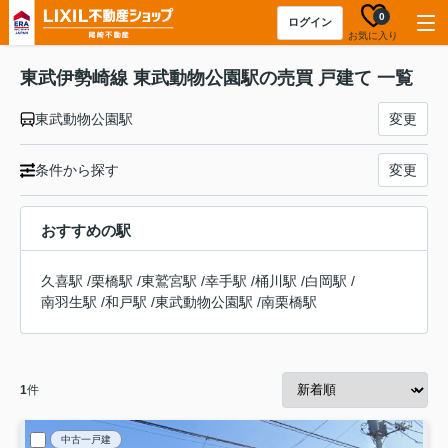
0
ログイン
お気に入り
東武伊勢崎線 東武動物公園駅の売買 戸建て 一覧
東武動物公園駅
変更
条件から探す
変更
おすすめの駅
久喜駅
/
栗橋駅
/
東鷲宮駅
/
幸手駅
/
桶川駅
/
白岡駅
/
南羽生駅
/
和戸駅
/
東武動物公園駅
/
南栗橋駅
1
件
中古一戸建