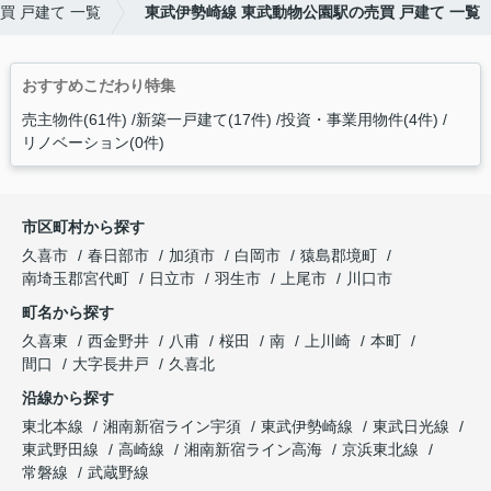
買 戸建て 一覧
東武伊勢崎線 東武動物公園駅の売買 戸建て 一覧
おすすめこだわり特集
売主物件(61件)
新築一戸建て(17件)
投資・事業用物件(4件)
リノベーション(0件)
市区町村から探す
久喜市
春日部市
加須市
白岡市
猿島郡境町
南埼玉郡宮代町
日立市
羽生市
上尾市
川口市
町名から探す
久喜東
西金野井
八甫
桜田
南
上川崎
本町
間口
大字長井戸
久喜北
沿線から探す
東北本線
湘南新宿ライン宇須
東武伊勢崎線
東武日光線
東武野田線
高崎線
湘南新宿ライン高海
京浜東北線
常磐線
武蔵野線