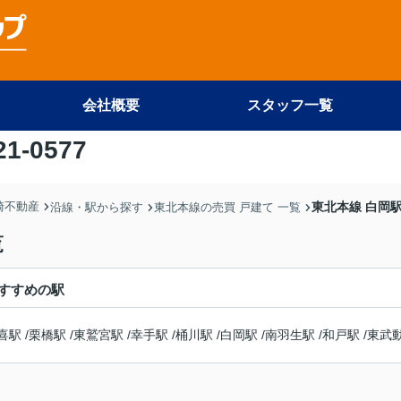
会社概要
スタッフ一覧
21-0577
尾崎不動産
東北本線 白岡駅
沿線・駅から探す
東北本線の売買 戸建て 一覧
覧
すすめの駅
喜駅
/
栗橋駅
/
東鷲宮駅
/
幸手駅
/
桶川駅
/
白岡駅
/
南羽生駅
/
和戸駅
/
東武