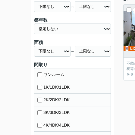
～
築年数
面積
～
不動
間取り
税等
ワンルーム
をさ
1K/1DK/1LDK
2K/2DK/2LDK
3K/3DK/3LDK
4K/4DK/4LDK