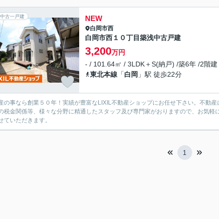
中古一戸建
NEW
白岡市
西
白岡市西１０丁目築浅中古戸建
3,200
万円
- / 101.64㎡ / 3LDK＋S(納戸) /築6年 /2階建
東北本線
「
白岡
」駅 徒歩22分
産の事なら創業５０年！実績が豊富なLIXIL不動産ショップにお任せ下さい。不動
の税金関係等、様々な分野に精通したスタッフ及び専門家がおりますので、お気軽
せていただきます。
1