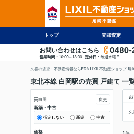
トップ
売却査定
0480-
お問い合わせはこちら
営業時間：
10:00～18:00
定休日：
毎週水曜日
久喜の賃貸・不動産情報ならERA LIXIL不動産ショップ 
東北本線 白岡駅の売買 戸建て 一
お
白岡
変更
新築・中古
久
指定しない
新築
中古
価格
1
件