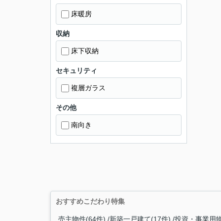
床暖房
収納
床下収納
セキュリティ
複層ガラス
その他
南向き
おすすめこだわり特集
売主物件(64件)
新築一戸建て(17件)
投資・事業用物