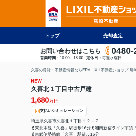
トップ
売却査定
0480-
お問い合わせはこちら
営業時間：
10:00～18:00
定休日：
毎週水曜日
久喜の賃貸・不動産情報ならERA LIXIL不動産ショップ 
NEW
久喜北１丁目中古戸建
1,680
万円
支払いシミュレーション
埼玉県
久喜市
久喜北
１丁目１２－７
東北本線「久喜」駅徒歩16分
湘南新宿ライン宇須「
東武伊勢崎線「久喜」駅徒歩16分