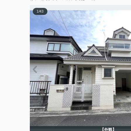
1
/
43
【外観】