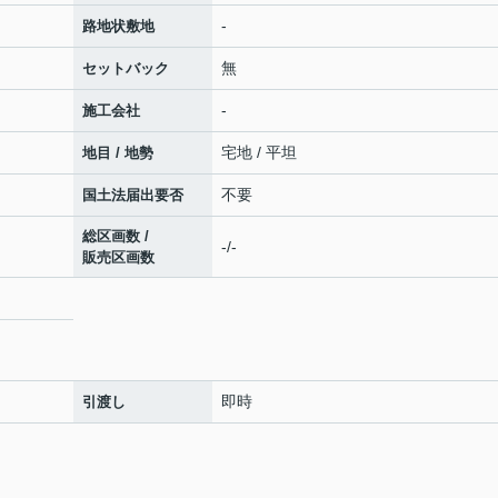
-
路地状敷地
無
セットバック
-
施工会社
宅地 / 平坦
地目 / 地勢
不要
国土法届出要否
総区画数 /
-/-
販売区画数
即時
引渡し