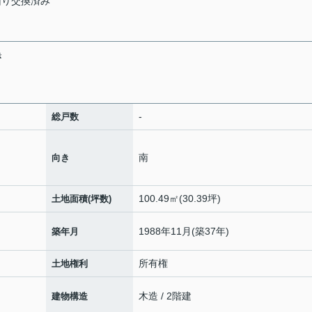
回り交換済み
き
-
総戸数
南
向き
100.49㎡(30.39坪)
土地面積(坪数)
1988年11月(築37年)
築年月
所有権
土地権利
木造 / 2階建
建物構造