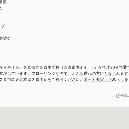
不動産
－５
ップ
業協会
がイチオシ。久喜市立久喜中学校（久喜市本町4丁目）が徒歩20分で通
立地しています。フローリングなので、どんな世代の方にもなじみます
久喜市の東北本線久喜周辺をご検討ください。きっと充実した暮らしを
情報