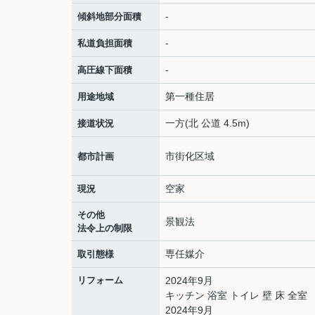
-
傾斜地部分面積
-
私道負担面積
-
高圧線下面積
第一種住居
用途地域
一方(北 公道 4.5m)
接道状況
市街化区域
都市計画
空家
現況
その他
景観法
法令上の制限
専任媒介
取引態様
リフォーム
2024年9月
キッチン 浴室 トイレ 壁 床 全室
2024年9月