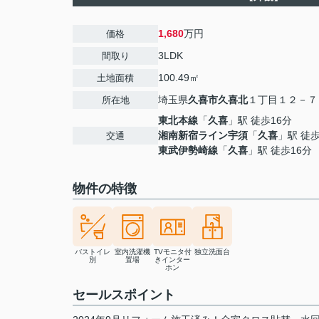
1,680
万円
価格
3LDK
間取り
100.49㎡
土地面積
埼玉県
久喜市
久喜北
１丁目１２－７
所在地
東北本線
「
久喜
」駅 徒歩16分
湘南新宿ライン宇須
「
久喜
」駅 徒歩
交通
東武伊勢崎線
「
久喜
」駅 徒歩16分
物件の特徴
バストイレ
室内洗濯機
TVモニタ付
独立洗面台
別
置場
きインター
ホン
セールスポイント