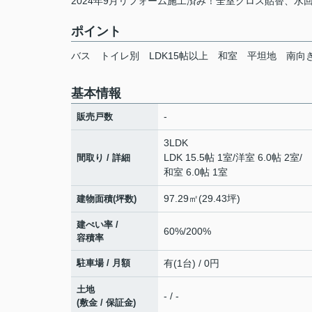
2024年9月リフォーム施工済み！全室クロス貼替、水
ポイント
バス
トイレ別
LDK15帖以上
和室
平坦地
南向
基本情報
-
販売戸数
3LDK
LDK 15.5帖 1室
/
洋室 6.0帖 2室
/
間取り / 詳細
和室 6.0帖 1室
97.29㎡(29.43坪)
建物面積(坪数)
建ぺい率 /
60%/200%
容積率
駐車場 / 月額
有(1台) / 0円
土地
- / -
(敷金 / 保証金)