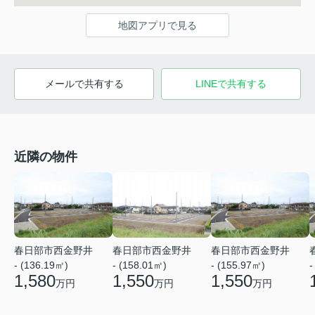
地図アプリで見る
メールで共有する
LINEで共有する
近隣の物件
春日部市西金野井
春日部市西金野井
春日部市西金野井
- (136.19㎡)
- (158.01㎡)
- (155.97㎡)
-
1,580
1,550
1,550
万円
万円
万円