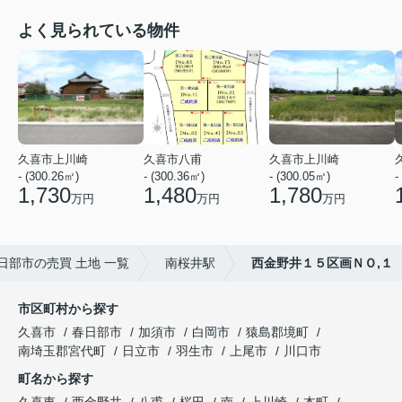
よく見られている物件
久喜市上川崎
久喜市八甫
久喜市上川崎
- (300.26㎡)
- (300.36㎡)
- (300.05㎡)
-
1,730
1,480
1,780
万円
万円
万円
日部市の売買 土地 一覧
南桜井駅
西金野井１５区画ＮＯ,１
市区町村から探す
久喜市
春日部市
加須市
白岡市
猿島郡境町
南埼玉郡宮代町
日立市
羽生市
上尾市
川口市
町名から探す