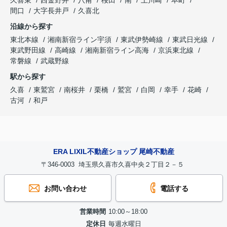
久喜東
西金野井
八甫
桜田
南
上川崎
本町
間口
大字長井戸
久喜北
沿線から探す
東北本線
湘南新宿ライン宇須
東武伊勢崎線
東武日光線
東武野田線
高崎線
湘南新宿ライン高海
京浜東北線
常磐線
武蔵野線
駅から探す
久喜
東鷲宮
南桜井
栗橋
鷲宮
白岡
幸手
花崎
古河
和戸
ERA LIXIL不動産ショップ 尾崎不動産
〒346-0003 埼玉県久喜市久喜中央２丁目２－５
お問い合わせ
電話する
営業時間
10:00～18:00
定休日
毎週水曜日