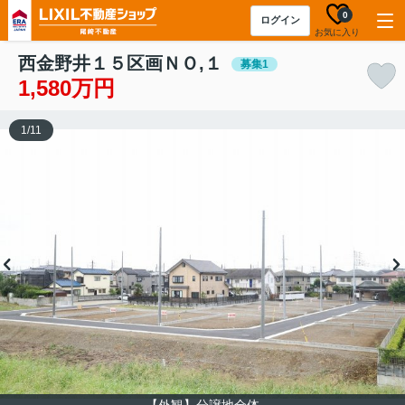
0
ログイン
お気に入り
西金野井１５区画ＮＯ,１
募集1
1,580万円
1
/
11