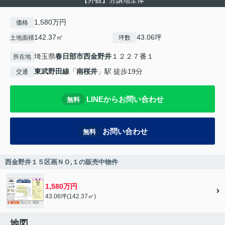
【外観】分譲地全体
1,580万円
価格
142.37㎡
43.06坪
土地面積
坪数
埼玉県
春日部市
西金野井
１２２７番１
所在地
東武野田線
「
南桜井
」駅 徒歩19分
交通
LINEからお問い合わせ
無料
お問い合わせ
無料
西金野井１５区画ＮＯ,１の販売中物件
1,580万円
43.06坪(142.37㎡)
地図