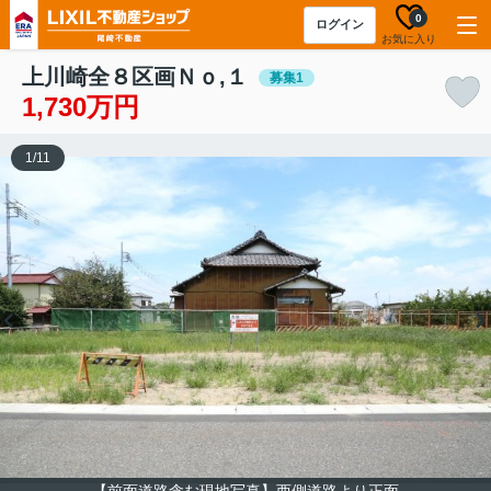
0
ログイン
お気に入り
上川崎全８区画Ｎｏ,１
募集1
1,730万円
1
/
11