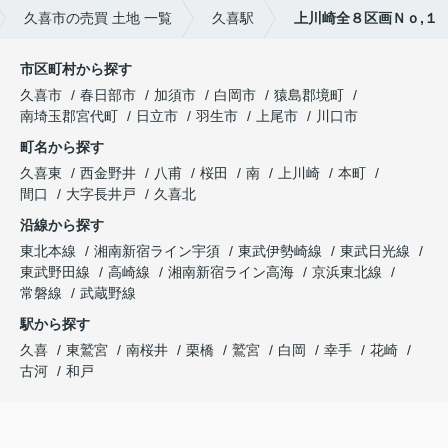
久喜市の売買 土地 一覧
久喜駅
上川崎全８区画Ｎｏ,１
市区町村から探す
久喜市
春日部市
加須市
白岡市
猿島郡境町
南埼玉郡宮代町
日立市
羽生市
上尾市
川口市
町名から探す
久喜東
西金野井
八甫
桜田
南
上川崎
本町
間口
大字長井戸
久喜北
沿線から探す
東北本線
湘南新宿ライン宇須
東武伊勢崎線
東武日光線
東武野田線
高崎線
湘南新宿ライン高海
京浜東北線
常磐線
武蔵野線
駅から探す
久喜
東鷲宮
南桜井
栗橋
鷲宮
白岡
幸手
花崎
古河
和戸