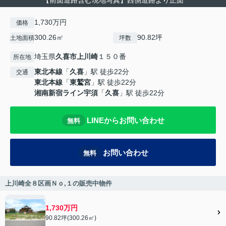
【前面道路含む現地写真】西側道路より正面
1,730万円
価格
300.26㎡
90.82坪
土地面積
坪数
埼玉県
久喜市
上川崎
１５０番
所在地
東北本線
「
久喜
」駅 徒歩22分
交通
東北本線
「
東鷲宮
」駅 徒歩22分
湘南新宿ライン宇須
「
久喜
」駅 徒歩22分
LINEからお問い合わせ
無料
お問い合わせ
無料
上川崎全８区画Ｎｏ,１の販売中物件
1,730万円
90.82坪(300.26㎡)