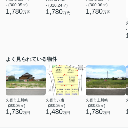
- (300.05㎡)
- (300.06㎡)
- (310.24㎡)
1,780
1,780
1,780
万円
万円
万円
-
よく見られている物件
久喜市上川崎
久喜市八甫
久喜市上川崎
- (300.26㎡)
- (300.36㎡)
- (300.05㎡)
-
1,730
1,480
1,780
万円
万円
万円