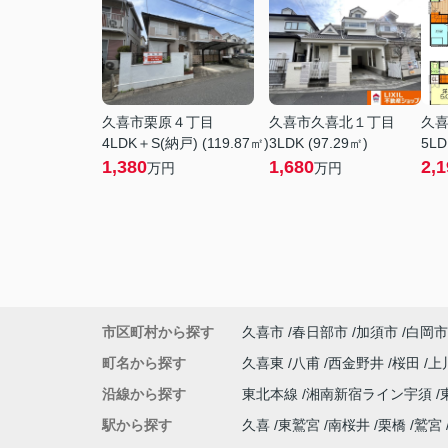
久喜市栗原４丁目
久喜市久喜北１丁目
久
4LDK＋S(納戸) (119.87㎡)
3LDK (97.29㎡)
5LD
1,380
1,680
2,1
万円
万円
市区町村から探す
久喜市
春日部市
加須市
白岡市
町名から探す
久喜東
八甫
西金野井
桜田
上
沿線から探す
東北本線
湘南新宿ライン宇須
駅から探す
久喜
東鷲宮
南桜井
栗橋
鷲宮