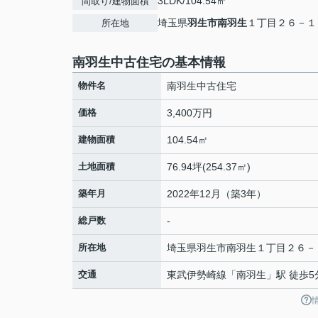
3LDK/104.54㎡
間取り/建物面積
埼玉県
羽生市
南羽生
１丁目２６－１
所在地
南羽生中古住宅の基本情報
物件名
南羽生中古住宅
価格
3,400万円
建物面積
104.54㎡
土地面積
76.94坪(254.37㎡)
築年月
2022年12月（築3年）
総戸数
-
所在地
埼玉県
羽生市
南羽生
１丁目２６－
交通
東武伊勢崎線
「
南羽生
」駅 徒歩5