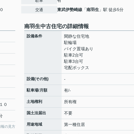
有
駐車
０
東武伊勢崎線
「
南羽生
」駅 徒歩5分
交通
南羽生中古住宅の詳細情報
設備条件
閑静な住宅地
駐輪場
バイク置場あり
駐車2台可
駐車3台可
宅配ボックス
設備(その他)
-
駐車場/月額
有/-
土地権利
所有権
１０
国土法届出
不要
分
用途地域
第一種住居
情報の見方