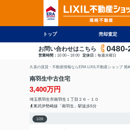
トップ
売却査定
0480-
お問い合わせはこちら
営業時間：
10:00～18:00
定休日：
毎週水曜日
久喜の賃貸・不動産情報ならERA LIXIL不動産ショップ 
南羽生中古住宅
3,400万円
埼玉県
羽生市
南羽生
１丁目２６－１０
東武伊勢崎線「南羽生」駅徒歩5分
1
/
28