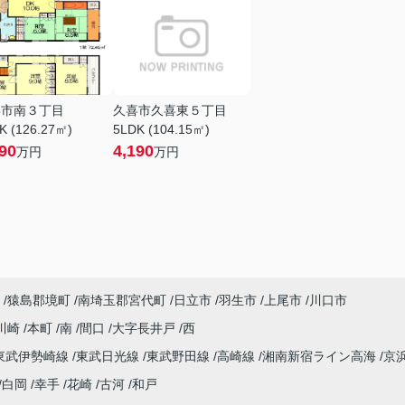
喜市南３丁目
久喜市久喜東５丁目
K (126.27㎡)
5LDK (104.15㎡)
90
4,190
万円
万円
猿島郡境町
南埼玉郡宮代町
日立市
羽生市
上尾市
川口市
川崎
本町
南
間口
大字長井戸
西
東武伊勢崎線
東武日光線
東武野田線
高崎線
湘南新宿ライン高海
京
白岡
幸手
花崎
古河
和戸