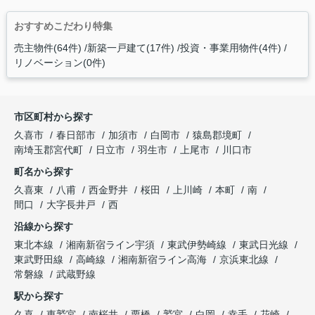
おすすめこだわり特集
売主物件(64件)
新築一戸建て(17件)
投資・事業用物件(4件)
リノベーション(0件)
市区町村から探す
久喜市
春日部市
加須市
白岡市
猿島郡境町
南埼玉郡宮代町
日立市
羽生市
上尾市
川口市
町名から探す
久喜東
八甫
西金野井
桜田
上川崎
本町
南
間口
大字長井戸
西
沿線から探す
東北本線
湘南新宿ライン宇須
東武伊勢崎線
東武日光線
東武野田線
高崎線
湘南新宿ライン高海
京浜東北線
常磐線
武蔵野線
駅から探す
久喜
東鷲宮
南桜井
栗橋
鷲宮
白岡
幸手
花崎