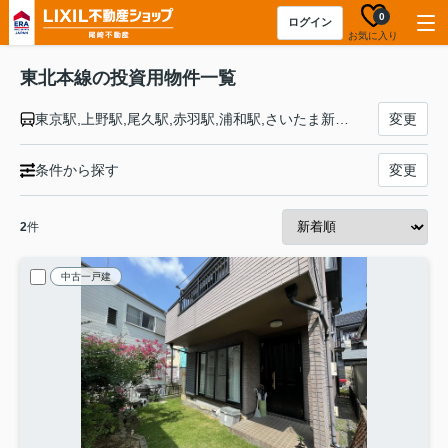
0
ログイン
お気に入り
東北本線の投資用物件一覧
東京駅,上野駅,尾久駅,赤羽駅,浦和駅,さいたま新都心駅,大宮駅,土呂駅,東大宮駅,蓮田駅,白岡駅,新白岡駅,久喜駅,東鷲宮駅,栗橋駅,古河駅,野木駅,間々田駅,小山駅,小金井駅,自治医大駅,石橋駅,雀宮駅,宇都宮駅,岡本駅,宝積寺駅,氏家駅,蒲須坂駅,片岡駅,矢板駅,野崎駅,西那須野駅,那須塩原駅,黒磯駅,高久駅,黒田原駅,豊原駅,白坂駅,新白河駅,白河駅,久田野駅,泉崎駅,矢吹駅,鏡石駅,須賀川駅,安積永盛駅,郡山駅,日和田駅,五百川駅,本宮駅,杉田駅,二本松駅,安達駅,松川駅,金谷川駅,南福島駅,福島駅,東福島駅,伊達駅,桑折駅,藤田駅,貝田駅,越河駅,白石駅,東白石駅,北白川駅,大河原駅,船岡駅,槻木駅,岩沼駅,館腰駅,名取駅,南仙台駅,太子堂駅,長町駅,仙台駅,東仙台駅,岩切駅,新利府駅,利府駅,陸前山王駅,国府多賀城駅,塩釜駅,松島駅,愛宕駅,品井沼駅,鹿島台駅,松山町駅,小牛田駅,田尻駅,瀬峰駅,梅ケ沢駅,新田駅,石越駅,油島駅,花泉駅,清水原駅,有壁駅,一ノ関駅,山ノ目駅,平泉駅,前沢駅,陸中折居駅,水沢駅,金ケ崎駅,六原駅,北上駅,村崎野駅,花巻駅,花巻空港駅,石鳥谷駅,日詰駅,紫波中央駅,古館駅,矢幅駅,岩手飯岡駅,仙北町駅,盛岡駅,八戸駅,陸奥市川駅,下田駅,向山駅,三沢駅,小川原駅,上北町駅,乙供駅,千曳駅,野辺地駅,狩場沢駅,清水川駅,小湊駅,西平内駅,浅虫温泉駅,野内駅,矢田前駅,小柳駅,東青森駅,青森駅
変更
条件から探す
変更
2
件
中古一戸建