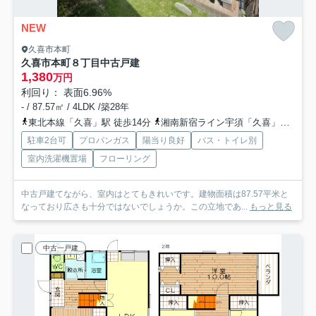
NEW
久喜市本町
久喜市本町８丁目中古戸建
1,380
万円
利回り： 表面6.96%
- / 87.57㎡ / 4LDK /築28年
東北本線「久喜」駅 徒歩14分
湘南新宿ライン宇須「久喜」駅 徒歩14分
駐車2台可
プロパンガス
陽当り良好
バス・トイレ別
室内洗濯機置場
フローリング
中古戸建てながら、室内はとてもきれいです。建物面積は87.57平米と
なっており広さも十分ではないでしょうか。この立地であ...
もっと見る
中古一戸建