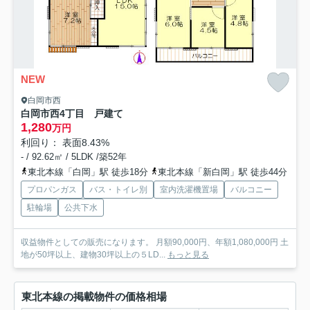
NEW
白岡市西
白岡市西4丁目 戸建て
1,280
万円
利回り： 表面8.43%
- / 92.62㎡ / 5LDK /築52年
東北本線「白岡」駅 徒歩18分
東北本線「新白岡」駅 徒歩44分
プロパンガス
バス・トイレ別
室内洗濯機置場
バルコニー
駐輪場
公共下水
収益物件としての販売になります。 月額90,000円、年額1,080,000円 土
地が50坪以上、建物30坪以上の５LD...
もっと見る
東北本線の掲載物件の価格相場