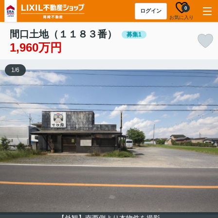
0
ログイン
お気に入り
間口土地（１１８３番）
募集1
1,960万円
1
/
6