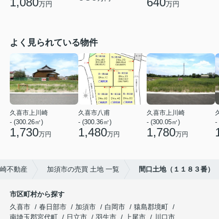
1,080
640
万円
万円
よく見られている物件
久喜市上川崎
久喜市八甫
久喜市上川崎
- (300.26㎡)
- (300.36㎡)
- (300.05㎡)
-
1,730
1,480
1,780
万円
万円
万円
尾崎不動産
加須市の売買 土地 一覧
間口土地（１１８３番）
市区町村から探す
久喜市
春日部市
加須市
白岡市
猿島郡境町
南埼玉郡宮代町
日立市
羽生市
上尾市
川口市