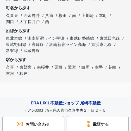
町名から探す
久喜東
西金野井
八甫
桜田
南
上川崎
本町
間口
大字長井戸
西
沿線から探す
東北本線
湘南新宿ライン宇須
東武伊勢崎線
東武日光線
東武野田線
高崎線
湘南新宿ライン高海
京浜東北線
常磐線
武蔵野線
駅から探す
久喜
東鷲宮
南桜井
栗橋
鷲宮
白岡
幸手
花崎
古河
和戸
ERA LIXIL不動産ショップ 尾崎不動産
〒346-0003 埼玉県久喜市久喜中央２丁目２－５
お問い合わせ
電話する