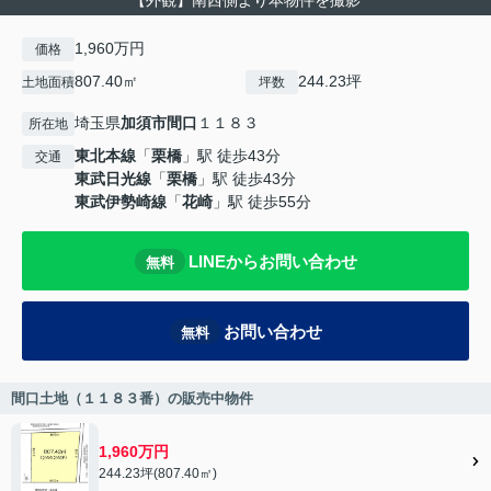
【外観】南西側より本物件を撮影
1,960万円
価格
807.40㎡
244.23坪
土地面積
坪数
埼玉県
加須市
間口
１１８３
所在地
東北本線
「
栗橋
」駅 徒歩43分
交通
東武日光線
「
栗橋
」駅 徒歩43分
東武伊勢崎線
「
花崎
」駅 徒歩55分
LINEからお問い合わせ
無料
お問い合わせ
無料
間口土地（１１８３番）の販売中物件
1,960万円
244.23坪(807.40㎡)