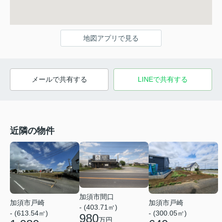
地図アプリで見る
メールで共有する
LINEで共有する
近隣の物件
加須市間口
加須市戸崎
加須市戸崎
- (403.71㎡)
- (613.54㎡)
- (300.05㎡)
980
万円