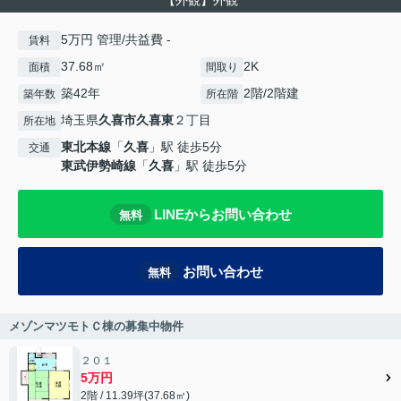
【外観】外観
5万円 管理/共益費 -
賃料
37.68㎡
2K
面積
間取り
築42年
2階/2階建
築年数
所在階
埼玉県
久喜市
久喜東
２丁目
所在地
東北本線
「
久喜
」駅 徒歩5分
交通
東武伊勢崎線
「
久喜
」駅 徒歩5分
LINEからお問い合わせ
無料
お問い合わせ
無料
メゾンマツモトＣ棟の募集中物件
２０１
5万円
2階 / 11.39坪(37.68㎡)