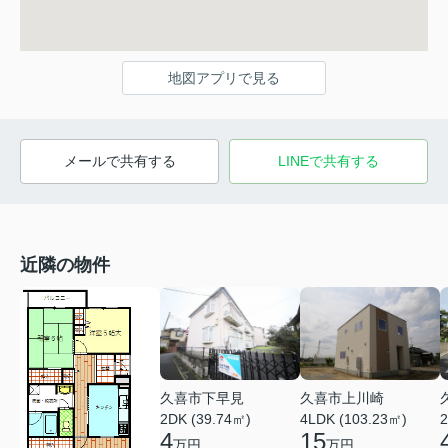
地図アプリで見る
メールで共有する
LINEで共有する
近隣の物件
久喜市下早見
久喜市上川崎
2DK (39.74㎡)
4LDK (103.23㎡)
2
4
15
万円
万円