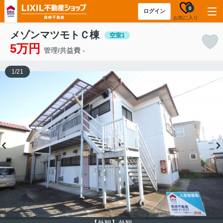
0
ログイン
お気に入り
メゾンマツモトＣ棟
空室1
5万円
管理/共益費 -
1
/
21