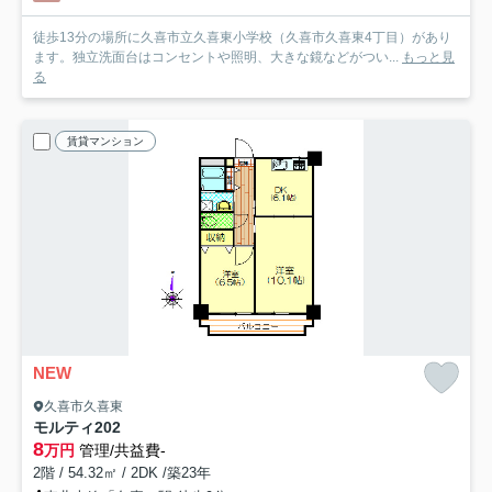
徒歩13分の場所に久喜市立久喜東小学校（久喜市久喜東4丁目）があり
ます。独立洗面台はコンセントや照明、大きな鏡などがつい...
もっと見
る
賃貸マンション
NEW
久喜市久喜東
モルティ
202
8
万円
管理/共益費-
2階 / 54.32㎡ / 2DK /築23年