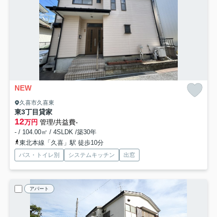
NEW
久喜市久喜東
東3丁目貸家
12
万円
管理/共益費-
- / 104.00㎡ / 4SLDK /築30年
東北本線「久喜」駅 徒歩10分
バス・トイレ別
システムキッチン
出窓
アパート