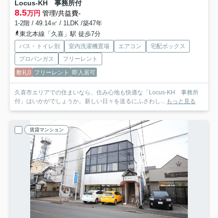
Locus-KH 事務所付
8.5
万円
管理/共益費-
1-2階 / 49.14㎡ / 1LDK /築47年
東北本線「久喜」駅 徒歩7分
バス・トイレ別
室内洗濯機置場
エアコン
宅配ボックス
プロパンガス
フリーレント
敷礼0
フリーレント
即入居可
久喜市エリアでの住まいなら、住み心地も快適な「Locus-KH 事務所
付」はいかがでしょうか。新しい日々を送るにふさわし...
もっと見る
賃貸マンション