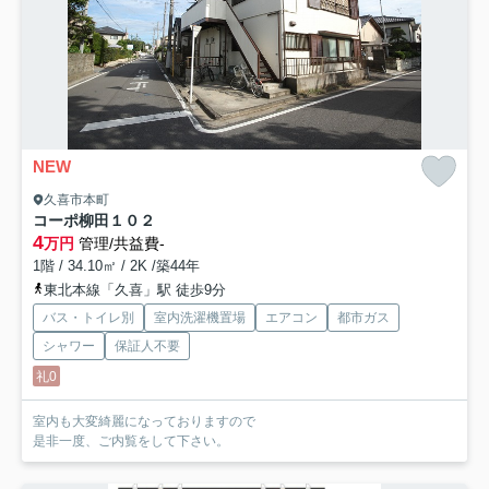
NEW
久喜市本町
コーポ柳田
１０２
4
万円
管理/共益費-
1階 / 34.10㎡ / 2K /築44年
東北本線「久喜」駅 徒歩9分
バス・トイレ別
室内洗濯機置場
エアコン
都市ガス
シャワー
保証人不要
礼0
室内も大変綺麗になっておりますので
是非一度、ご内覧をして下さい。