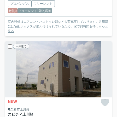
プロパンガス
フリーレント
敷礼0
フリーレント
即入居可
室内設備はエアコン・バストイレ別など大変充実しております。共用部
には宅配ボックスが備え付けられているため、家で何時間も待...
もっと
見る
一戸建て
NEW
久喜市上川崎
スピティ上川崎