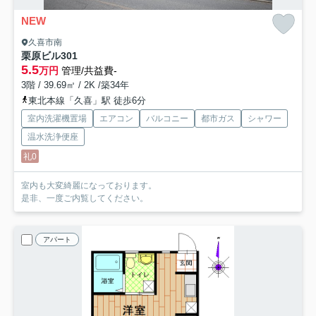
NEW
久喜市南
栗原ビル
301
5.5
万円
管理/共益費-
3階 / 39.69㎡ / 2K /築34年
東北本線「久喜」駅 徒歩6分
室内洗濯機置場
エアコン
バルコニー
都市ガス
シャワー
温水洗浄便座
礼0
室内も大変綺麗になっております。
是非、一度ご内覧してください。
アパート