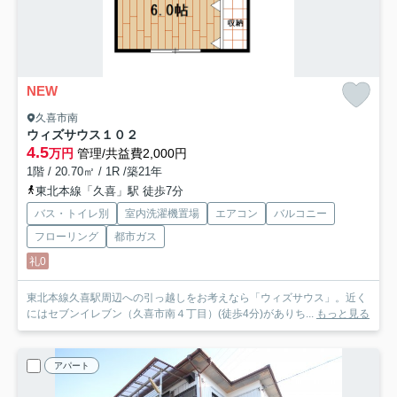
NEW
久喜市南
ウィズサウス
１０２
4.5
万円
管理/共益費2,000円
1階 / 20.70㎡ / 1R /築21年
東北本線「久喜」駅 徒歩7分
バス・トイレ別
室内洗濯機置場
エアコン
バルコニー
フローリング
都市ガス
礼0
東北本線久喜駅周辺への引っ越しをお考えなら「ウィズサウス」。近く
にはセブンイレブン（久喜市南４丁目）(徒歩4分)がありち...
もっと見る
アパート