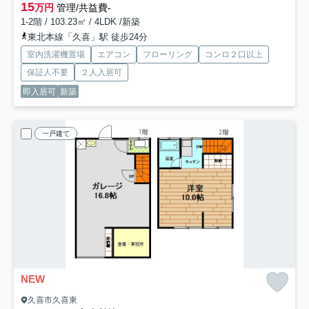
15
万円
管理/共益費-
1-2階 / 103.23㎡ / 4LDK /新築
東北本線「久喜」駅 徒歩24分
室内洗濯機置場
エアコン
フローリング
コンロ２口以上
保証人不要
２人入居可
即入居可
新築
一戸建て
NEW
久喜市久喜東