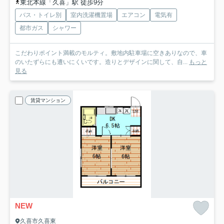
東北本線「久喜」駅 徒歩9分
バス・トイレ別
室内洗濯機置場
エアコン
電気有
都市ガス
シャワー
こだわりポイント満載のモルティ。敷地内駐車場に空きありなので、車
のいたずらにも遭いにくいです。造りとデザインに関して、自...
もっと
見る
賃貸マンション
NEW
久喜市久喜東