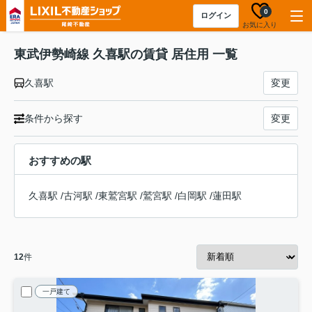
0
ログイン
お気に入り
東武伊勢崎線 久喜駅の賃貸 居住用 一覧
久喜駅
変更
条件から探す
変更
おすすめの駅
久喜駅
/
古河駅
/
東鷲宮駅
/
鷲宮駅
/
白岡駅
/
蓮田駅
12
件
一戸建て