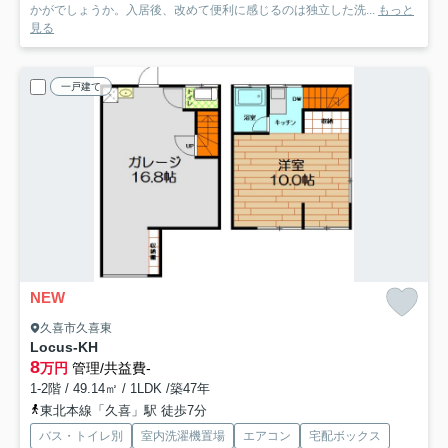
かがでしょうか。入居後、改めて便利に感じるのは独立した洗...
もっと
見る
一戸建て
NEW
久喜市久喜東
Locus-KH
8
万円
管理/共益費-
1-2階 / 49.14㎡ / 1LDK /築47年
東北本線「久喜」駅 徒歩7分
バス・トイレ別
室内洗濯機置場
エアコン
宅配ボックス