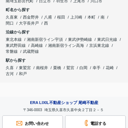
南埼玉郡宮代町
日立市
羽生市
上尾市
川口市
町名から探す
久喜東
西金野井
八甫
桜田
上川崎
本町
南
間口
大字長井戸
西
沿線から探す
東北本線
湘南新宿ライン宇須
東武伊勢崎線
東武日光線
東武野田線
高崎線
湘南新宿ライン高海
京浜東北線
常磐線
武蔵野線
駅から探す
久喜
東鷲宮
南桜井
栗橋
鷲宮
白岡
幸手
花崎
古河
和戸
ERA LIXIL不動産ショップ 尾崎不動産
〒346-0003 埼玉県久喜市久喜中央２丁目２－５
お問い合わせ
電話する