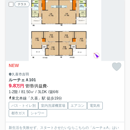
テラス
NEW
久喜市吉羽
ルーチェＡ
101
9.8
万円
管理/共益費-
1-2階 / 81.50㎡ / 3LDK /築6年
東北本線「久喜」駅 徒歩19分
バス・トイレ別
室内洗濯機置場
エアコン
電気有
都市ガス
シャワー
新生活を失敗せず、スタートさせたいならこちらの「ルーチェA」はい