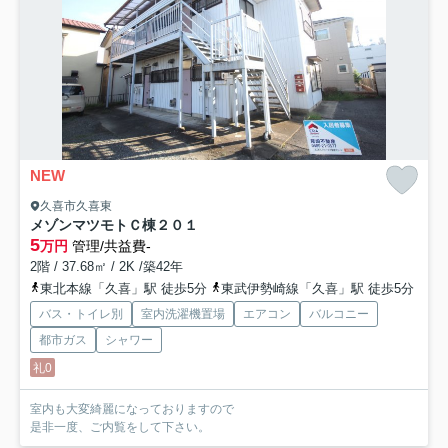
NEW
久喜市久喜東
メゾンマツモトＣ棟
２０１
5
万円
管理/共益費-
2階 / 37.68㎡ / 2K /築42年
東北本線「久喜」駅 徒歩5分
東武伊勢崎線「久喜」駅 徒歩5分
バス・トイレ別
室内洗濯機置場
エアコン
バルコニー
都市ガス
シャワー
礼0
室内も大変綺麗になっておりますので
是非一度、ご内覧をして下さい。