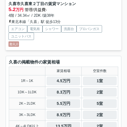
久喜市久喜東２丁目の賃貸マンション
5.2
万円
管理/共益費-
4階 / 34.34㎡ / 2DK /築38年
東北本線「久喜」駅 徒歩13分
エアコン
電気有
シャワー
洗面台
プロパンガス
ユニットバス
敷礼0
久喜の掲載物件の家賃相場
家賃相場
空室件数
4.5万円
1室
1R～1K
8.3万円
2室
1DK～1LDK
5.5万円
5室
2K～2LDK
8.9万円
2室
3K～3LDK
13.5万円
2室
4K～4LDK以上