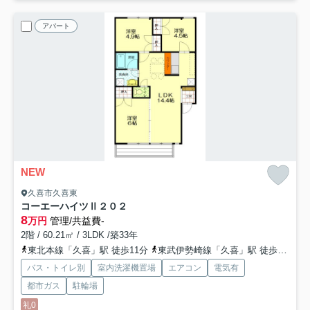
アパート
NEW
久喜市久喜東
コーエーハイツⅡ
２０２
8
万円
管理/共益費-
2階 / 60.21㎡ / 3LDK /築33年
東北本線「久喜」駅 徒歩11分
東武伊勢崎線「久喜」駅 徒歩11分
バス・トイレ別
室内洗濯機置場
エアコン
電気有
都市ガス
駐輪場
礼0