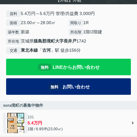
【外観】外観
5.4万円～5.6万円 管理/共益費 3,000円
賃料
23.00㎡～28.00㎡
1R
面積
間取り
新築
1階/2階建
築年数
所在階
茨城県
猿島郡境町
大字長井戸
1742
所在地
東北本線
「
古河
」駅 徒歩156分
交通
LINEからお問い合わせ
無料
お問い合わせ
無料
sora境町の募集中物件
101
5.4万円
1階 / 6.95坪(23.00㎡)