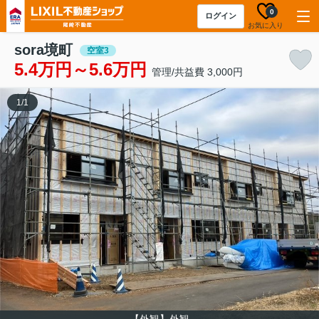
0
ログイン
お気に入り
sora境町
空室3
5.4万円～5.6万円
管理/共益費 3,000円
1
/
1