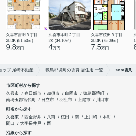
久喜市吉羽３丁目
久喜市本町２丁目
久喜市桜田３丁目
3LDK (81.50㎡)
2K (34.10㎡)
3LDK (75.09㎡)
1
9.8
4
7.5
万円
万円
万円
ショップ 尾崎不動産
猿島郡境町の賃貸 居住用 一覧
sora境町
市区町村から探す
久喜市
春日部市
加須市
白岡市
猿島郡境町
南埼玉郡宮代町
日立市
羽生市
上尾市
川口市
町名から探す
久喜東
西金野井
八甫
桜田
南
上川崎
本町
間口
大字長井戸
西
沿線から探す