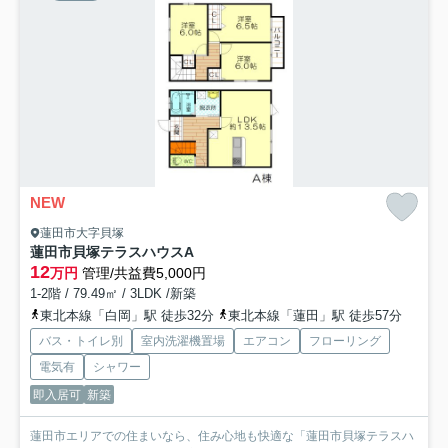
NEW
蓮田市大字貝塚
蓮田市貝塚テラスハウス
A
12
万円
管理/共益費5,000円
1-2階 / 79.49㎡ / 3LDK /新築
東北本線「白岡」駅 徒歩32分
東北本線「蓮田」駅 徒歩57分
バス・トイレ別
室内洗濯機置場
エアコン
フローリング
電気有
シャワー
即入居可
新築
蓮田市エリアでの住まいなら、住み心地も快適な「蓮田市貝塚テラスハ