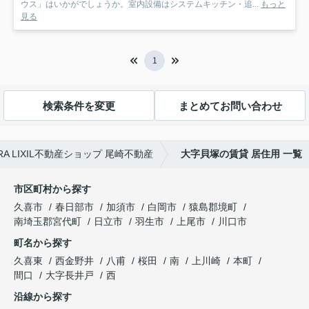
ウス」はいかがでしょうか。室内設備はシステムキッチン・追...
もっと
見る
1
検索条件を変更
まとめてお問い合わせ
 LIXIL不動産ショップ 尾崎不動産
大字貝塚の賃貸 居住用 一覧
市区町村から探す
久喜市
春日部市
加須市
白岡市
猿島郡境町
南埼玉郡宮代町
日立市
羽生市
上尾市
川口市
町名から探す
久喜東
西金野井
八甫
桜田
南
上川崎
本町
間口
大字長井戸
西
沿線から探す