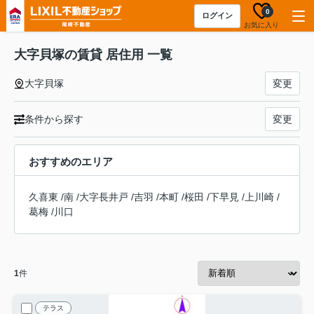
0
ログイン
お気に入り
大字貝塚の賃貸 居住用 一覧
大字貝塚
変更
条件から探す
変更
おすすめのエリア
久喜東
/
南
/
大字長井戸
/
吉羽
/
本町
/
桜田
/
下早見
/
上川崎
/
葛梅
/
川口
1
件
テラス