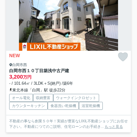
NEW
白岡市西
白岡市西１０丁目築浅中古戸建
3,200
万円
- / 101.64㎡ / 3LDK＋S(納戸) /築6年
東北本線「白岡」駅 徒歩22分
オール電化
収納豊富
ウォークインクロゼット
カウンターキッチン
食器洗い乾燥機
浴室乾燥機
不動産の事なら創業５０年！実績が豊富なLIXIL不動産ショップにお任せ
下さい。不動産につてのご説明、住宅ローンのお手続き...
もっと見る