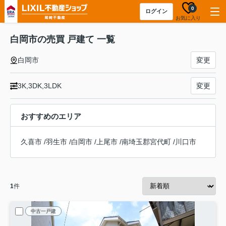
0
ログイン
お気に入り
白岡市の売買 戸建て 一覧
白岡市
変更
3K,3DK,3LDK
変更
おすすめのエリア
久喜市
/
羽生市
/
白岡市
/
上尾市
/
南埼玉郡宮代町
/
川口市
1
件
中古一戸建