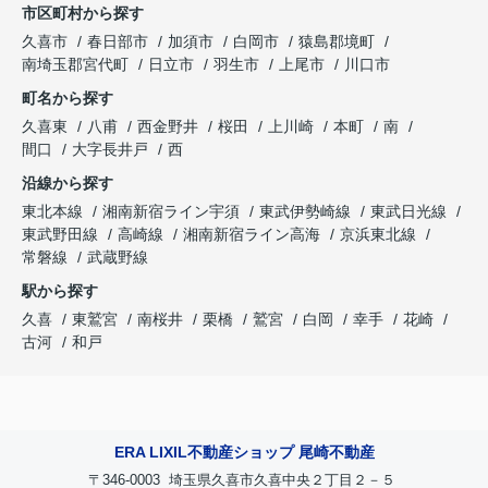
市区町村から探す
久喜市
春日部市
加須市
白岡市
猿島郡境町
南埼玉郡宮代町
日立市
羽生市
上尾市
川口市
町名から探す
久喜東
八甫
西金野井
桜田
上川崎
本町
南
間口
大字長井戸
西
沿線から探す
東北本線
湘南新宿ライン宇須
東武伊勢崎線
東武日光線
東武野田線
高崎線
湘南新宿ライン高海
京浜東北線
常磐線
武蔵野線
駅から探す
久喜
東鷲宮
南桜井
栗橋
鷲宮
白岡
幸手
花崎
古河
和戸
ERA LIXIL不動産ショップ 尾崎不動産
〒346-0003 埼玉県久喜市久喜中央２丁目２－５