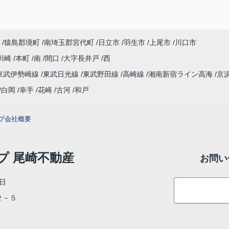
猿島郡境町
南埼玉郡宮代町
日立市
羽生市
上尾市
川口市
川崎
本町
南
間口
大字長井戸
西
東武伊勢崎線
東武日光線
東武野田線
高崎線
湘南新宿ライン高海
京
白岡
幸手
花崎
古河
和戸
プ
会社概要
ップ 尾崎不動産
お問い
日
目２－５