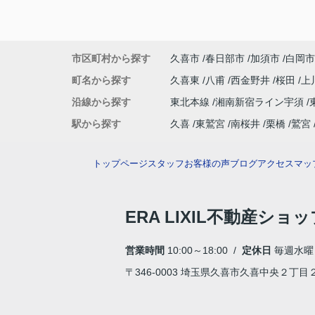
市区町村から探す
久喜市
春日部市
加須市
白岡市
町名から探す
久喜東
八甫
西金野井
桜田
上
沿線から探す
東北本線
湘南新宿ライン宇須
駅から探す
久喜
東鷲宮
南桜井
栗橋
鷲宮
トップページ
スタッフ
お客様の声
ブログ
アクセスマッ
ERA LIXIL不動産ショ
営業時間
10:00～18:00 /
定休日
毎週水曜
〒346-0003 埼玉県久喜市久喜中央２丁