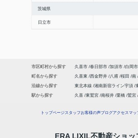
茨城県
日立市
市区町村から探す
久喜市
春日部市
加須市
白岡市
町名から探す
久喜東
西金野井
八甫
桜田
南
沿線から探す
東北本線
湘南新宿ライン宇須
駅から探す
久喜
東鷲宮
南桜井
栗橋
鷲宮
トップページ
スタッフ
お客様の声
ブログ
アクセスマッ
ERA LIXIL不動産ショ