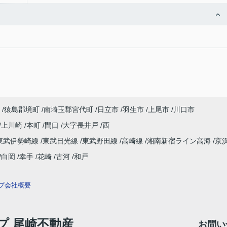
猿島郡境町
南埼玉郡宮代町
日立市
羽生市
上尾市
川口市
上川崎
本町
間口
大字長井戸
西
東武伊勢崎線
東武日光線
東武野田線
高崎線
湘南新宿ライン高海
京
白岡
幸手
花崎
古河
和戸
プ
会社概要
ップ 尾崎不動産
お問い