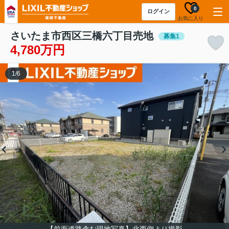
0
ログイン
お気に入り
さいたま市西区三橋六丁目売地
募集1
4,780万円
1
/
6