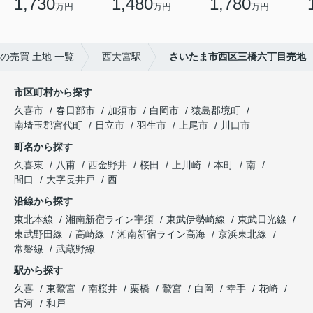
1,730
1,480
1,780
万円
万円
万円
の売買 土地 一覧
西大宮駅
さいたま市西区三橋六丁目売地
市区町村から探す
久喜市
春日部市
加須市
白岡市
猿島郡境町
南埼玉郡宮代町
日立市
羽生市
上尾市
川口市
町名から探す
久喜東
八甫
西金野井
桜田
上川崎
本町
南
間口
大字長井戸
西
沿線から探す
東北本線
湘南新宿ライン宇須
東武伊勢崎線
東武日光線
東武野田線
高崎線
湘南新宿ライン高海
京浜東北線
常磐線
武蔵野線
駅から探す
久喜
東鷲宮
南桜井
栗橋
鷲宮
白岡
幸手
花崎
古河
和戸