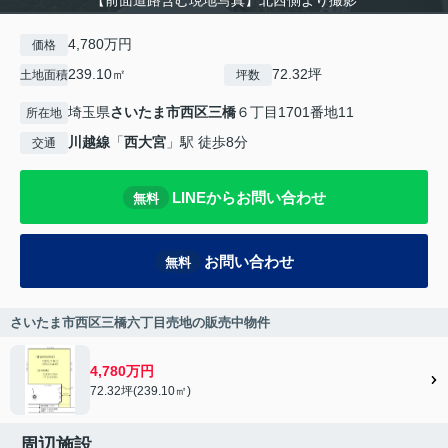
【前面道路含む現地写真】北西側より撮影
4,780万円
価格
239.10㎡
72.32坪
土地面積
坪数
埼玉県
さいたま市西区
三橋
６丁目1701番地11
所在地
川越線
「
西大宮
」駅 徒歩8分
交通
LINEからお問い合わせ
無料
お問い合わせ
無料
さいたま市西区三橋六丁目売地の販売中物件
4,780万円
72.32坪(239.10㎡)
周辺施設