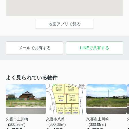
地図アプリで見る
メールで共有する
LINEで共有する
よく見られている物件
久喜市上川崎
久喜市八甫
久喜市上川崎
- (300.26㎡)
- (300.36㎡)
- (300.05㎡)
-