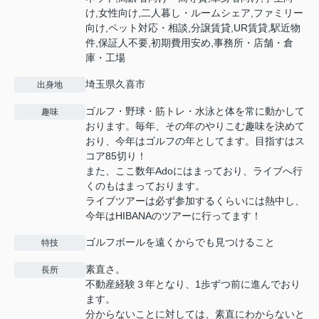
け,女性向け,二人暮し・ルームシェア,ファミリー
向け,ペット対応・相談,分譲賃貸,UR賃貸,駅近物
件,保証人不要,初期費用安め,事務所・店舗・倉
庫・工場
埼玉県久喜市
出身地
ゴルフ・野球・筋トレ・水泳と体を常に動かして
趣味
おります。毎年、その年のやりこむ趣味を決めて
おり、今年はゴルフの年としてます。目指すはス
コア85切り！
また、ここ数年Adoにはまっており、ライブへ行
くのもはまっております。
ライブツアーは必ず参加するくらいには熱中し、
今年はHIBANAのツアーに行ってます！
ゴルフボールを遠くからでも見つけること
特技
素直さ。
長所
不動産経験３年となり、1歩ずつ前に進んでおり
ます。
分からないことに対しては、素直にわからないと