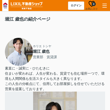
0
ログイン
お気に入り
堀江 歳也の紹介ページ
ホリエ トシヤ
堀江 歳也
営業部 賃貸課
素直に・誠実に・ひたむきに
住まいが変われば、人生が変わる。賃貸でも住む場所一つで、環
境も人間関係も生活スタイルも大きく異なります。
この人生の分岐点にて、信用してお部屋探しを任せていただける
営業を提案しております。