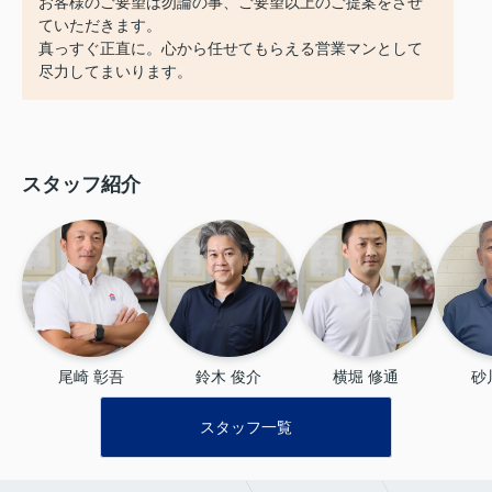
お客様のご要望は勿論の事、ご要望以上のご提案をさせ
ていただきます。
真っすぐ正直に。心から任せてもらえる営業マンとして
尽力してまいります。
スタッフ紹介
尾崎 彰吾
鈴木 俊介
横堀 修通
砂
スタッフ一覧