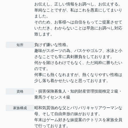
お伝えし、正しい情報をお調べし、お伝えする。
単純なことですが、私はこれを愚直にしてまいり
ました。
そのため、お客様へは自信をもってご提案させて
いただき、わからないことは早急にお調べし対応
致します。
負けず嫌いな性格。
短所
趣味がスポーツの為、バスケやゴルフ、水泳と小
さなことでも常に真剣勝負をしております。
何かを賭けるわけでもなく、ただ純粋に勝ちたい
のです。
何事にも熱くなれますが、熱くなりやすい性格は
少し落ち着かせたいなと思っております。
・損害保険募集人・知的財産管理技能検定２級・
資格
乗馬ライセンス４級
昭和気質強めな父とバリバリキャリアウーマンな
家族構成
母、そして自由奔放の妹がおります。
年末はゲーム好きな妹提案のテトリスを家族全員
で行っております。