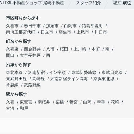
LIXIL不動産ショップ 尾崎不動産
スタッフ紹介
堀江 歳也
市区町村から探す
久喜市
春日部市
加須市
白岡市
猿島郡境町
南埼玉郡宮代町
日立市
羽生市
上尾市
川口市
町名から探す
久喜東
西金野井
八甫
桜田
上川崎
本町
南
間口
大字長井戸
西
沿線から探す
東北本線
湘南新宿ライン宇須
東武伊勢崎線
東武日光線
東武野田線
高崎線
湘南新宿ライン高海
京浜東北線
常磐線
武蔵野線
駅から探す
久喜
東鷲宮
南桜井
栗橋
鷲宮
白岡
幸手
花崎
古河
和戸