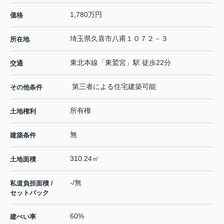
1,780万円
価格
埼玉県
久喜市
八甫
１０７２－３
所在地
東北本線
「
東鷲宮
」駅 徒歩22分
交通
第三者による住宅建築可能
その他条件
所有権
土地権利
無
建築条件
310.24㎡
土地面積
-/無
私道負担面積 /
セットバック
60%
建ぺい率