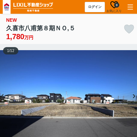
0
ログイン
お気に入り
NEW
久喜市八甫第８期ＮＯ,５
1,780
万円
1
/
12