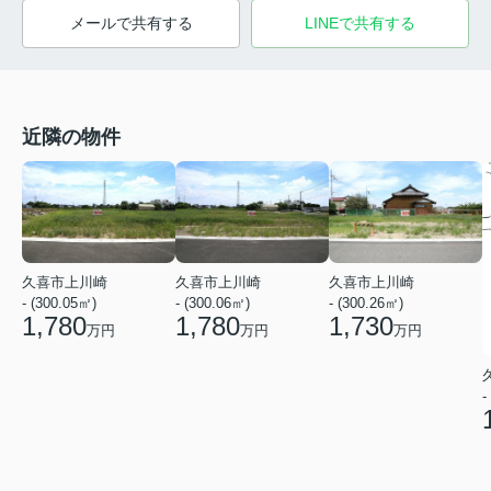
メールで共有する
LINEで共有する
近隣の物件
久喜市上川崎
久喜市上川崎
久喜市上川崎
- (300.05㎡)
- (300.06㎡)
- (300.26㎡)
1,780
1,780
1,730
万円
万円
万円
-