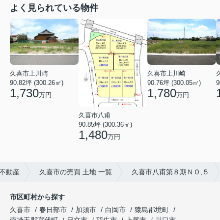
よく見られている物件
久喜市上川崎
久喜市上川崎
90.82坪 (300.26㎡)
90.76坪 (300.05㎡)
9
1,730
1,780
万円
万円
久喜市八甫
90.85坪 (300.36㎡)
1,480
万円
崎不動産
久喜市の売買 土地 一覧
久喜市八甫第８期ＮＯ,５
市区町村から探す
久喜市
春日部市
加須市
白岡市
猿島郡境町
南埼玉郡宮代町
日立市
羽生市
上尾市
川口市