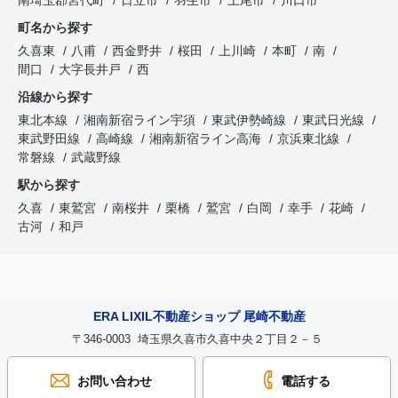
町名から探す
久喜東
八甫
西金野井
桜田
上川崎
本町
南
間口
大字長井戸
西
沿線から探す
東北本線
湘南新宿ライン宇須
東武伊勢崎線
東武日光線
東武野田線
高崎線
湘南新宿ライン高海
京浜東北線
常磐線
武蔵野線
駅から探す
久喜
東鷲宮
南桜井
栗橋
鷲宮
白岡
幸手
花崎
古河
和戸
ERA LIXIL不動産ショップ 尾崎不動産
〒346-0003 埼玉県久喜市久喜中央２丁目２－５
お問い合わせ
電話する