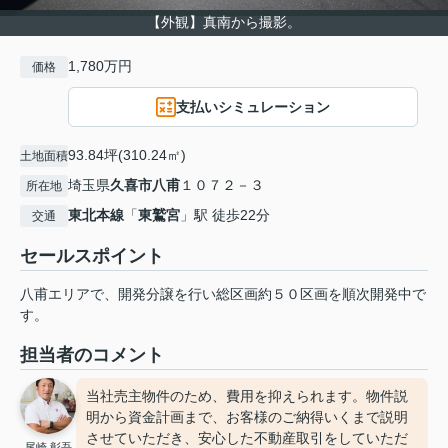
【外観】真南から撮影。
1,780万円
価格
支払いシミュレーション
93.84坪(310.24㎡)
土地面積
埼玉県
久喜市
八甫
１０７２－３
所在地
東北本線
「
東鷲宮
」駅 徒歩22分
交通
セールスポイント
八甫エリアで、開発分譲を行い総区画約５０区画を順次開発中で
す。
担当者のコメント
当社売主物件のため、費用を抑えられます。物件説
明から資金計画まで、お客様のご納得いくまで説明
させていただき、安心した不動産取引をしていただ
尾崎 彰吾