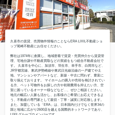
久喜市の賃貸、売買物件情報のことならERA LIXIL不動産ショ
ップ尾崎不動産にお任せください。
弊社は1974年に創業し、地域密着で賃貸・売買仲介から賃貸管
理、宅地分譲や不動産買取などの実績をもつ総合不動産会社で
す。 久喜市を中心に、加須市、羽生市、幸手市、白岡市など、
JR宇都宮線、東武伊勢崎線や東武日光線沿線の一戸建てや土
地、マンションやアパートなど、新築・中古に問わず、豊富に
取り揃えております。 マイホームの購入や売却を検討されてい
る方、ペット可物件をお探しの方や初期費用を抑えたい方、空
室に困っているオーナー様などなど…、ぜひご相談ください。
地元の幅広い人脈も活かし、お客様のご希望にお応えできるよ
う、不動産の専門家として親切・丁寧・誠実に対応致します。
また、加盟している「ERA」は、日本国内だけでなく世界34の
国と地域に広がり2600店を越える国際的ネットワークであり、
LIXILグループのメンバーです。