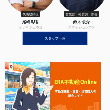
代表取締役
営業部 売買課 課長
尾崎 彰吾
鈴木 俊介
オザキ ショウゴ
スズキ シュンスケ
スタッフ一覧