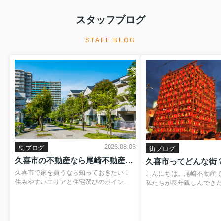
スタッフブログ
STAFF BLOG
2026.08.03
街ブログ
街ブログ
久喜市の不動産なら尾崎不動産｜住みやすいエリア・住宅購入のポイントを地元目線で解説
久喜市で家を買うなら知っておきたい！
こんにちは。尾崎不動産
住みやすいエリアと住宅選びのポイント
私たちが長年親しんでき
「久喜市でマイホームを購入したいけれ
魅力をご紹介します。こ
ど、どの地域を選べばいいかわからな
新生活を始めようと考え
い」「久喜市の不動産相場や暮らしやす
住み替えをご検討中の方
さを知りたい」住宅購入を考える際、こ
幸いです。1. 交通アク