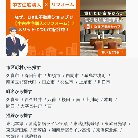
市区町村から探す
久喜市
春日部市
加須市
白岡市
猿島郡境町
南埼玉郡宮代町
日立市
羽生市
上尾市
川口市
町名から探す
久喜東
西金野井
八甫
桜田
南
上川崎
本町
間口
大字長井戸
西
沿線から探す
東北本線
湘南新宿ライン宇須
東武伊勢崎線
東武日光線
東武野田線
高崎線
湘南新宿ライン高海
京浜東北線
常磐線
武蔵野線