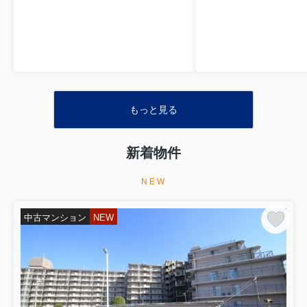
のようなお悩みを持つ方は少なくありま
はJR宇都宮線と東武伊勢
せん。家選びでは、建物の広さや価格だ
き、都心への通勤・通学
けでなく、これから長く暮らす街の環境
湘南新宿ラインでは新宿
を知ることが大切です。前回少しご紹介
で１時間かかりません東
した通り、久喜市は交通アクセスの良
駅まで１時間少し超える
さ、生活の便利さ、自然を感じられる住
イツリーをみにいくのも
環境がバランスよく整ったエリアです。
行けてしまいます。2. 
今回は、久喜市を中心に不動産を扱う尾
さのバランス公園や田園
もっと見る
崎不動産が、久喜市の魅力や住宅探しの
りながら、スーパーや病
ポイントについてご紹介します。久喜市
活に必要な施設も充実し
は住みやすい街？暮らしの特徴...
なのである程度施...
新着物件
NEW
中古マンション
NEW