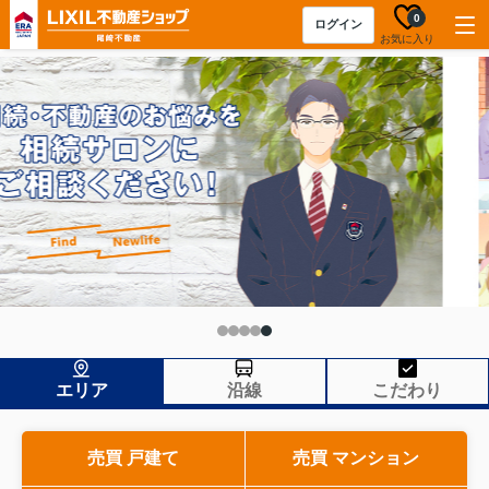
0
ログイン
お気に入り
エリア
沿線
こだわり
売買 戸建て
売買 マンション