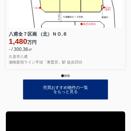
八甫全７区画 （北）ＮＯ,６
1,480
万円
- / 300.36㎡
久喜市八甫
湘南新宿ライン宇須「東鷲宮」駅 徒歩25分
売買おすすめ物件の一覧
をもっと見る